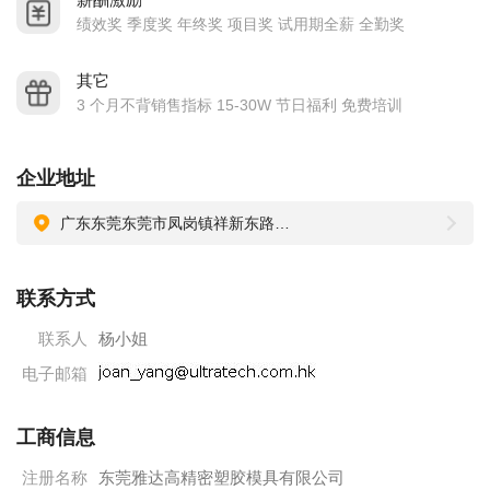
地址：深圳市宝安区松岗街道红星村港联蚝涌第二工
绩效奖 季度奖 年终奖 项目奖 试用期全薪 全勤奖
业区2号
2015年，凤岗雁田工模工厂成立 ＜东莞雅达高精密塑胶模
其它
3 个月不背销售指标 15-30W 节日福利 免费培训
具有限公司＞
地址：东莞市凤岗镇雁田祥新东路55号
东莞雅达高公司为全球高端客户提供高品质的制模服务，专注
企业地址
于欧美及中国市场，员工人数约150人。
广东东莞东莞市凤岗镇祥新东路55号B幢
愿 景：永为先驱，基业长青
使 命：
联系方式
对外：在中国制造世界级的模具，作为中国制造业进口
联系人
杨小姐
替代的选择，并出口世界各地
对内：为集团快速提供优质、高效、低成本的模具
电子邮箱
核心价值观：诚信专重，追求卓越
工商信息
质量方针：主动了解内外客户的要求，保证客户得到满意的产
品和服务，并持续改善，
注册名称
东莞雅达高精密塑胶模具有限公司