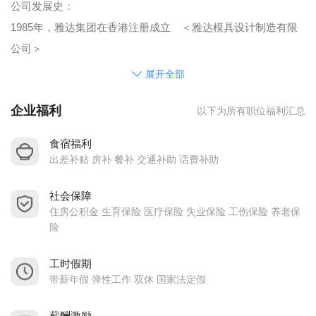
公司发展史：
1985年，雅达集团在香港注册成立 ＜雅达模具设计制造有限
公司＞
地址：香港九龙观塘开源道55号开联工业中心B栋4楼
展开全部
408室
企业福利
以下为所有职位福利汇总
网址：http://www.ultratech.com.hk
1993年，东莞长安注塑工厂成立 ＜东莞市绿科塑胶制品有
食宿福利
限公司＞
出差补贴 房补 餐补 交通补助 话费补助
地址：东莞市长安镇咸西康泰街4号
社会保障
1993年，东莞长安修模工厂成立 ＜东莞长安咸西俊达塑胶
住房公积金 生育保险 医疗保险 失业保险 工伤保险 养老保
模具制造厂＞
险
地址：东莞市长安镇咸西康泰街2
号
工时假期
带薪年假 弹性工作 双休 国家法定假
2006年，深圳松岗工模工厂成立 ＜雅达高精密塑胶模具
（深圳）有限公司＞
薪酬激励