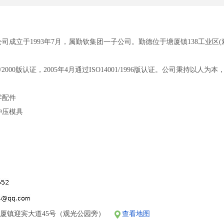
司成立于1993年7月，属勤钦集团一子公司。勤德位于塘厦镇138工业区
001/2000版认证，2005年4月通过ISO14001/1996版认证。公司秉
零配件
冲压模具
施齐全，住宿及伙食条件优越；
时制；
超过3小时，加班费遵照国家劳动法定标淮；
、医疗保险、养老保险、失业保险；
厦镇迎宾大道45号（观光公园旁）
查看地图
法定假日；