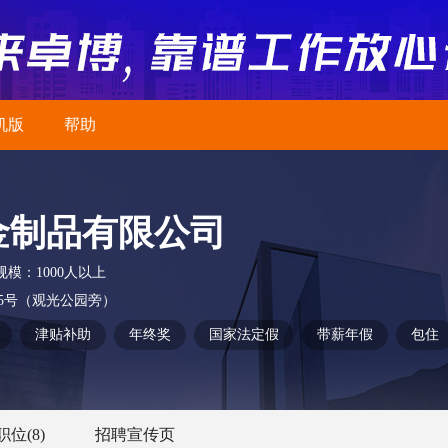
机版
帮助
金制品有限公司
规模：
1000人以上
5号（观光公园旁）
津贴补助
年终奖
国家法定假
带薪年假
包住
职位
(8)
招聘宣传页