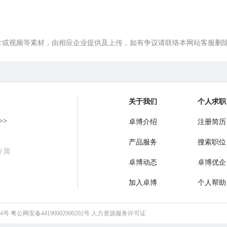
羽毛球场、员工福利社、娱乐室等。
片或视频等素材，由相应企业提供及上传，如有争议请联络本网站客服删
关于我们
个人求职
>>
卓博介绍
注册简历
产品服务
搜索职位
专属
卓博动态
卓博优企
加入卓博
个人帮助
64号
粤公网安备44190002000202号
人力资源服务许可证