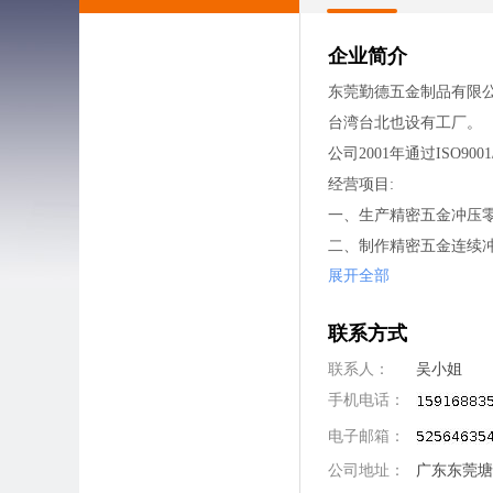
企业简介
东莞勤德五金制品有限公
台湾台北也设有工厂。
公司2001年通过ISO9
经营项目:
一、生产精密五金冲压
二、制作精密五金连续
展开全部
三、生产机加工零件
四、产品开发服务
联系方式
员工福利:
公司环境优雅，娱乐设
联系人：
吴小姐
1.公司实行21.75天8小
手机电话：
2.平时晚上加班一般不
电子邮箱：
3.为员工办理工伤保险
公司地址：
广东东莞塘
4.员工享有国家规定的