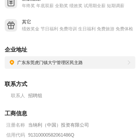
纳利中国致力于成为全球领先的整合多渠道营销方案和商业沟
年终奖 年底双薪 全勤奖 绩效奖 试用期全薪 短期调薪
通解决方案的供应商，帮助客户创造、管理、交付和优化多渠
道沟通。
其它
绩效奖金 节日福利 免费培训 生日福利 免费旅游 免费体检
当纳利亚洲倡导“HAI”价值观即卓越绩效，勇担责任，持续创
新。通过多种沟通渠道和激励政策，这一价值观已深入实践于
每位员工的工作中。人才无疑是当纳利盈利增长的最大资产。
企业地址
为此，当纳利亚洲为员工提供了领导力孵化项目，领导力卓越
广东东莞虎门镇大宁管理区民主路
项目，技术职业发展阶梯、培训生项目、彩虹计划等，旨在通
过完善的学习发展体系、多样化的培训课程以确保公司人力资
联系方式
源的持续发展，提高员工个人的职业竞争力。
联系人
招聘组
工商信息
注册名称
当纳利（中国）投资有限公司
信用代码
91310000582061486Q