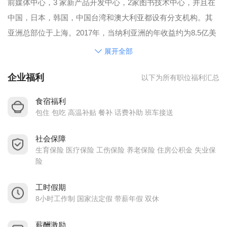
前媒体中心，3 家新产品开发中心，2家图书技术中心，并且在
中国，日本，韩国，中国台湾和澳大利亚都设有分支机构。其
亚洲总部位于上海。2017年，当纳利亚洲的年收益约为8.5亿美
元，其员工总数超过1万人。
展开全部
自当纳利于1993年在中国建立第一家合资企业，距今25年。通
企业福利
以下为所有职位福利汇总
过近10年的发展，当纳利的销售额增长超过了10倍。2006年以
前，公司业务主要集中于图书和杂志印刷。2008年公司建立了
食宿福利
整合包装类平台；2010年公司成功地从传统的印刷制造模式逐
包住 包吃 高温补贴 餐补 话费补助 班车接送
步转型为整体解决方案的提供者，为各个领域的客户提供沟通
社会保障
解决方案。2012年公司开创了标签业务。近5年，当纳利中国的
生育保险 医疗保险 工伤保险 养老保险 住房公积金 失业保
销售额以平均每年超过10%的速度持续增长。目前，企业为不
险
同行业的顾客提供包装和标签、出版、市场的服务和解决方
案。精简的解决方案涵盖了整个项目周期，并且单个功能可以
工时假期
8小时工作制 国家法定假 带薪年假 双休
支持特定的项目或阶段。当纳利的产品涉及图书、包装盒、标
签、辅助销售材料、产品目录、宣传单、笔记本、日历等。当
薪酬激励