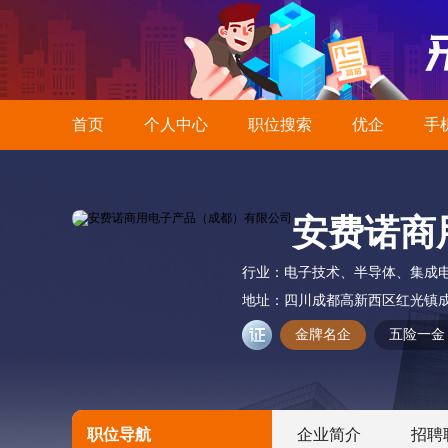
首页
个人中心
职位搜索
优企
手
安费诺商
行业：
电子技术、半导体、集成
地址：
四川成都高新西区红光镇成
金牌名企
五险一金
职位导航
企业简介
招聘