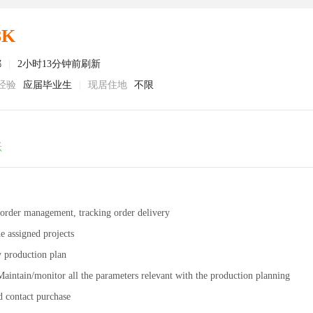
8K
都
|
2小时13分钟前刷新
经验
应届毕业生
|
现居住地
不限
跃
e order management, tracking order delivery
e assigned projects
y production plan
aintain/monitor all the parameters relevant with the production planning
d contact purchase