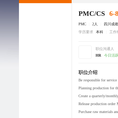
PMC/CS
6-
PMC
|
2人
|
四川成
学历要求
本科
|
工作
职位沟通人
HR
今日活
职位介绍
Be responsible for servic
Planning production for th
Create a quarterly/monthl
Release production order M
Purchase raw materials an