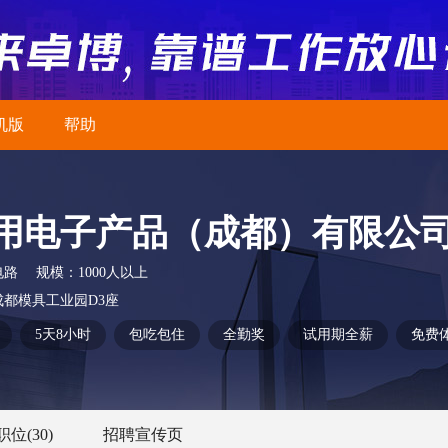
机版
帮助
用电子产品（成都）有限公
电路
规模：
1000人以上
都模具工业园D3座
5天8小时
包吃包住
全勤奖
试用期全薪
免费
职位
(30)
招聘宣传页