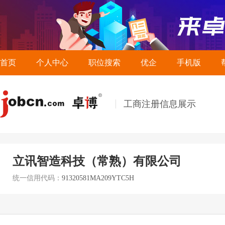
首页
个人中心
职位搜索
优企
手机版
工商注册信息展示
立讯智造科技（常熟）有限公司
统一信用代码：
91320581MA209YTC5H