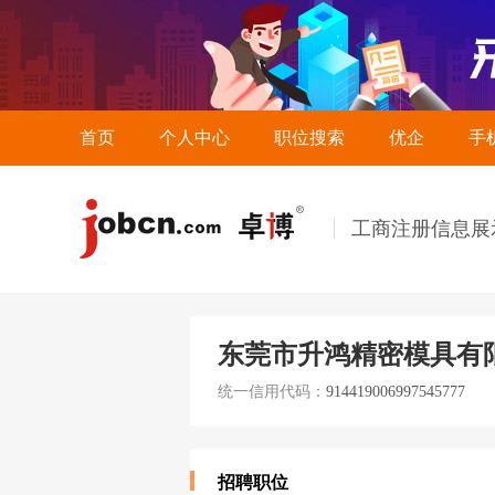
首页
个人中心
职位搜索
优企
手
工商注册信息展
东莞市升鸿精密模具有
统一信用代码：
914419006997545777
招聘职位