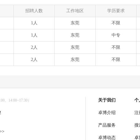
招聘人数
工作地区
学历要求
1人
东莞
不限
1人
东莞
中专
2人
东莞
不限
2人
东莞
不限
关于我们
个
0、14:00~17:30）
2
卓博介绍
注
产品服务
搜
>>
卓博动态
卓