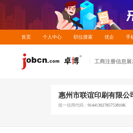
首页
个人中心
职位搜索
优企
手
工商注册信息展
惠州市联谊印刷有限公
统一信用代码：
91441302785753810K