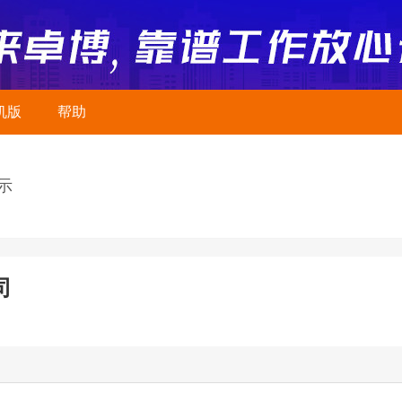
机版
帮助
示
司