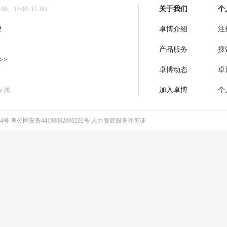
关于我们
个
0、14:00~17:30）
2
卓博介绍
注
产品服务
搜
>>
卓博动态
卓
专属
加入卓博
个
64号
粤公网安备44190002000202号
人力资源服务许可证