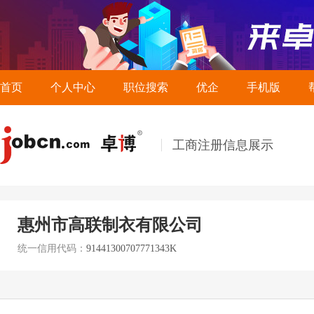
首页
个人中心
职位搜索
优企
手机版
工商注册信息展示
惠州市高联制衣有限公司
统一信用代码：
91441300707771343K