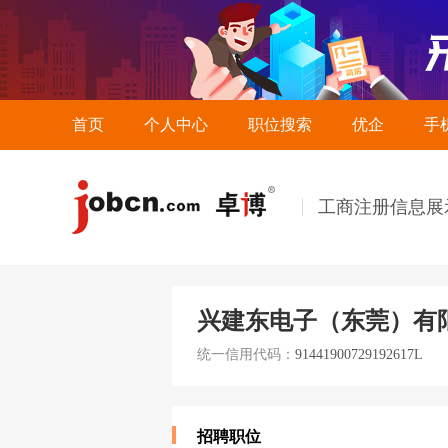
首页
个人中心
职位搜索
优企
手
工商注册信息展
兴建东电子（东莞）有
统一信用代码：
91441900729192617L
招聘职位