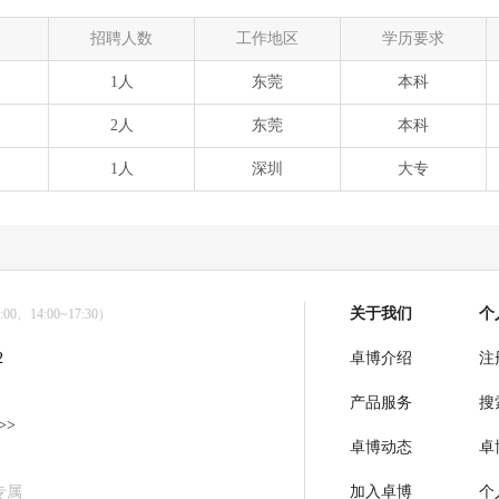
招聘人数
工作地区
学历要求
1人
东莞
本科
2人
东莞
本科
1人
深圳
大专
关于我们
个
0、14:00~17:30）
2
卓博介绍
注
产品服务
搜
>>
卓博动态
卓
专属
加入卓博
个