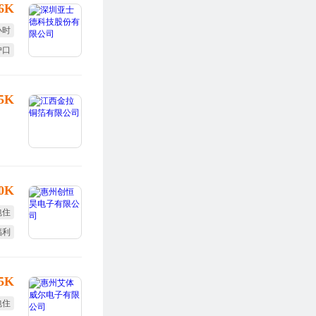
16K
小时
户口
全薪
25K
10K
包住
福利
培训
15K
包住