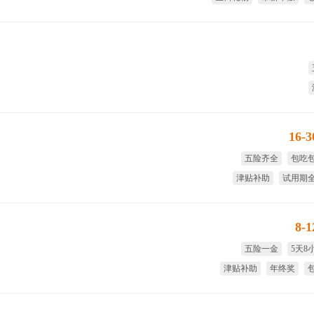
16-
五险齐全
包吃
津贴补助
试用期
年终奖
免费
8-
五险一金
5天8
津贴补助
年终奖
带薪