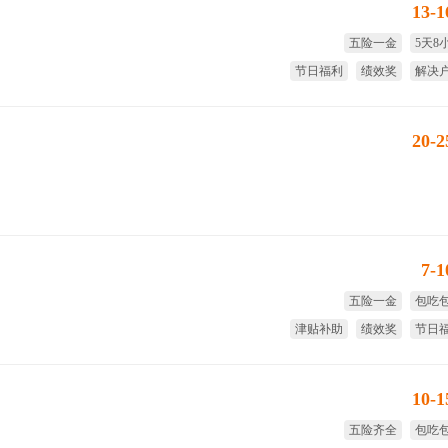
13-
五险一金
5天8
节日福利
绩效奖
解决
试用期
20-
7-
五险一金
包吃
津贴补助
绩效奖
节日
免费
10-
五险齐全
包吃