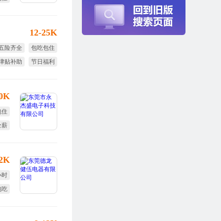
12-25K
五险齐全
包吃包住
津贴补助
节日福利
免费旅游
年终奖
30K
包住
全薪
培训
12K
小时
包吃
年假