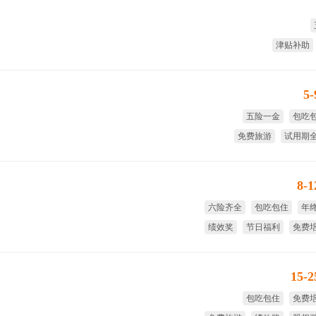
津贴补助
5
五险一金
包吃
免费旅游
试用期
每周至少休息
工作和生活全空调
8-
六险齐全
包吃包住
年
绩效奖
节日福利
免费
15-
包吃包住
免费