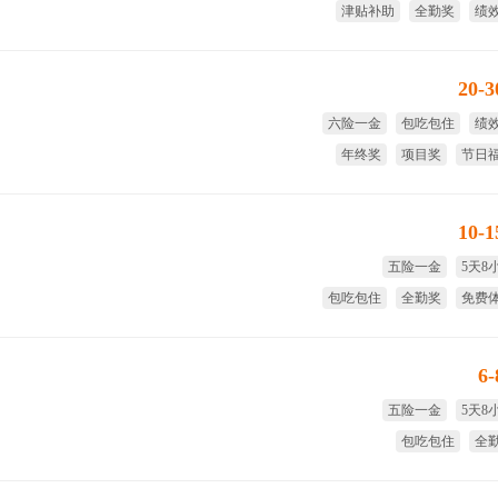
津贴补助
全勤奖
绩
年
20-
六险一金
包吃包住
绩
年终奖
项目奖
节日
10-
五险一金
5天8
包吃包住
全勤奖
免费
试用期
6
五险一金
5天8
包吃包住
全
试用期全薪
季