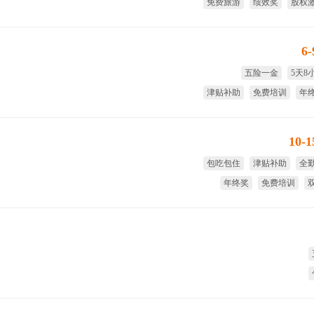
免费旅游
绩效奖
股权
年
6
五险一金
5天8
津贴补助
免费培训
年
试用期
10-
包吃包住
津贴补助
全
年终奖
免费培训