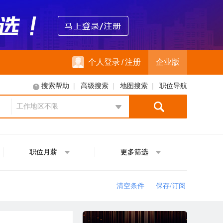
个人登录
/
注册
企业版
|
|
|
搜索帮助
高级搜索
地图搜索
职位导航
工作地区不限
地区选择
职位月薪
更多筛选
清空条件
保存/订阅