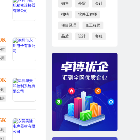
销售
外贸
会计
招聘
软件工程师
项目经理
IE工程师
品质
设计
客服
10K
小时
小周
效奖
-9K
小时
调薪
体检
.5K
小时
包住