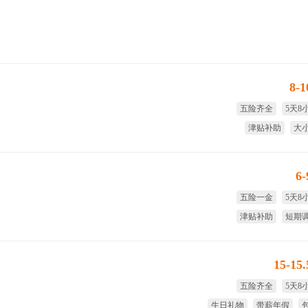
8-
五险齐全
5天8
津贴补助
大
享受国家法定节假日
绩
6
五险一金
5天8
津贴补助
短期
免费旅游
免费
15-15
五险齐全
5天8
生日礼物
带薪年假