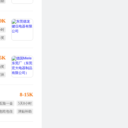
激励
终奖
-9K
小时
终奖
全薪
15K
勤奖
双休
8-15K
五险一金
5天8小时
包吃包住
津贴补助
生日福利
年终奖