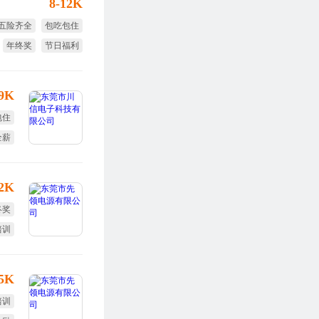
8-12K
五险齐全
包吃包住
年终奖
节日福利
绩效奖
-9K
包住
全薪
一天
环境
12K
终奖
培训
25K
培训