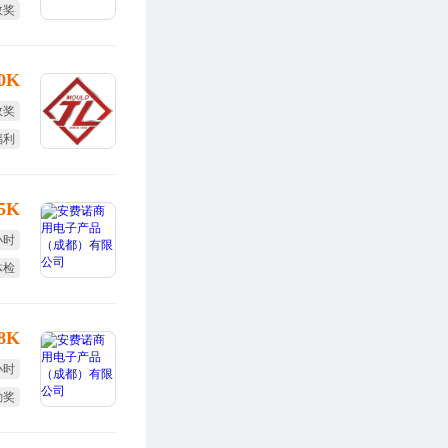
效奖
终奖
30K
效奖
福利
15K
小时
体检
全薪
-8K
小时
勤奖
度奖