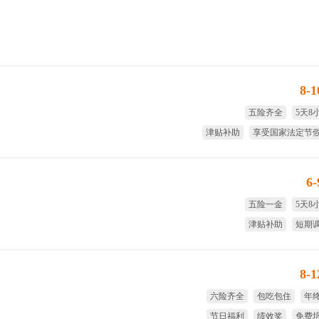
8-
五险齐全
5天8
津贴补助
享受国家法定节
绩效奖
大
6
五险一金
5天8
津贴补助
短期
免费旅游
免费
8-
六险齐全
包吃包住
年
节日福利
绩效奖
免费