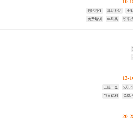
10-
包吃包住
津贴补助
全
免费培训
年终奖
班车
13-
五险一金
5天8
节日福利
免费
短期调薪
生日
20-