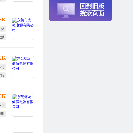
25K
终奖
激励
12K
小时
年假
定假
-9K
小时
培训
终奖