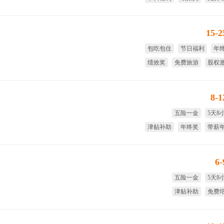
15-
包吃包住
节日福利
年
绩效奖
免费旅游
股权
8-
五险一金
5天8
津贴补助
年终奖
带薪
国家法
6
五险一金
5天8
津贴补助
免费
试用期全薪
年