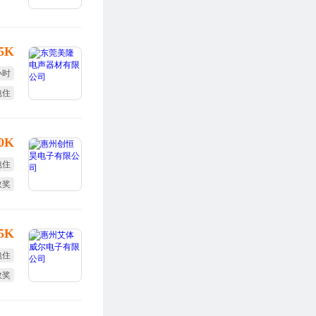
.5K
小时
包住
10K
包住
效奖
旅游
15K
包住
效奖
终奖