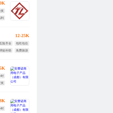
30K
效奖
福利
12-25K
五险齐全
包吃包住
津贴补助
免费旅游
节日福利
年终奖
15K
小时
度奖
体检
-8K
小时