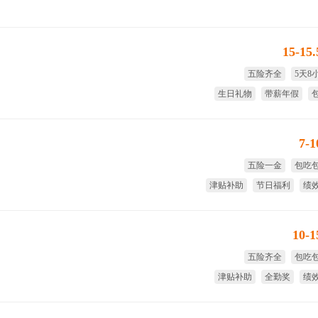
15-15
五险齐全
5天8
生日礼物
带薪年假
7-
五险一金
包吃
津贴补助
节日福利
绩
免费
10-
五险齐全
包吃
津贴补助
全勤奖
绩
年