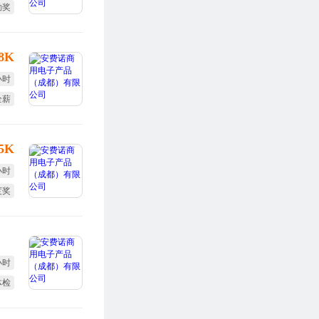
勤奖
全薪
-8K
小时
全薪
度奖
-5K
小时
度奖
全薪
小时
体检
度奖