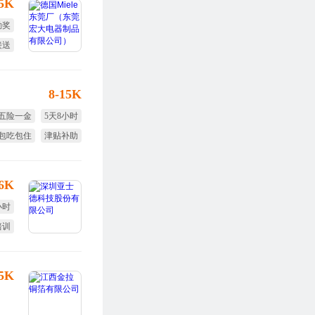
15K
勤奖
接送
8-15K
五险一金
5天8小时
包吃包住
津贴补助
生日福利
节日福利
16K
小时
培训
福利
25K