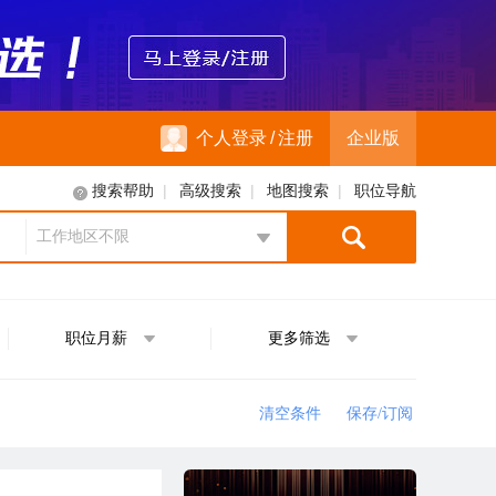
个人登录
/
注册
企业版
|
|
|
搜索帮助
高级搜索
地图搜索
职位导航
工作地区不限
地区选择
职位月薪
更多筛选
清空条件
保存/订阅