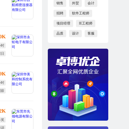
销售
外贸
会计
招聘
软件工程师
项目经理
IE工程师
品质
设计
客服
10K
小时
假日
小周
-9K
小时
调薪
培训
12K
终奖
培训