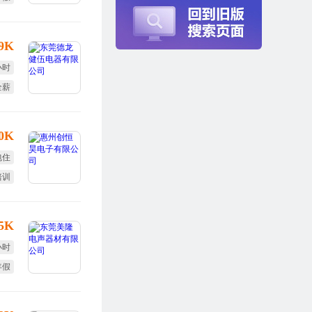
定假
-9K
小时
全薪
终奖
10K
包住
培训
福利
.5K
小时
年假