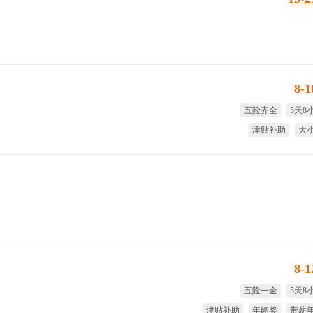
8-
五险齐全
5天8
津贴补助
大
享受国家法定节假日
绩
8-
五险一金
5天8
津贴补助
年终奖
带薪