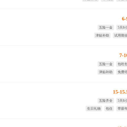
国家法
6
五险一金
5天8
津贴补助
试用期
免费培训
年
7-
五险一金
包吃
津贴补助
免费
免费旅游
节日
15-15
五险齐全
5天8
生日礼物
包住
带薪