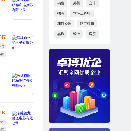
销售
外贸
会计
招聘
软件工程师
项目经理
IE工程师
品质
设计
客服
10K
小时
小周
效奖
12K
小时
年假