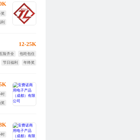
30K
终奖
福利
12-25K
五险齐全
包吃包住
节日福利
年终奖
免费旅游
15K
小时
勤奖
全薪
-8K
小时