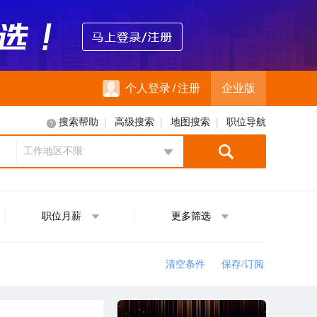
个人登录
/
注册
企业版
|
|
|
搜索帮助
高级搜索
地图搜索
职位导航
工作地区不限
地区选择
职位月薪
更多筛选
清空条件
保存/订阅