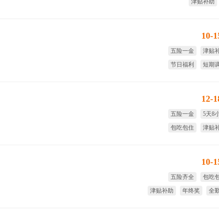
津贴补助
10-
五险一金
津贴
节日福利
短期
免费体检
试用期
12-
五险一金
5天8
包吃包住
津贴
免费旅游
免费
10-
五险齐全
包吃
津贴补助
年终奖
全
绩