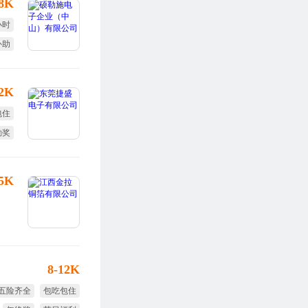
18K
小时
补助
终奖
12K
包住
勤奖
定假
25K
8-12K
五险齐全
包吃包住