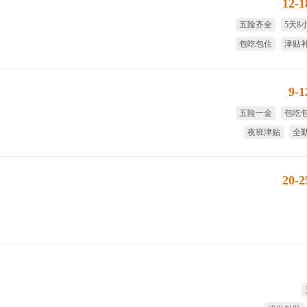
12-
五险齐全
5天8
包吃包住
津贴
试用期全薪
年
9-
五险一金
包吃
夜班津贴
全
8小时工作制
国家法
20-