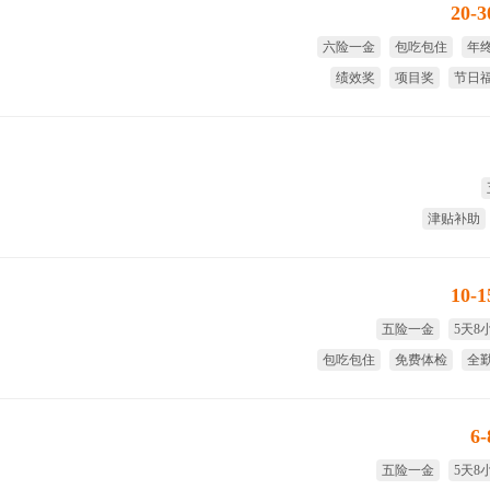
20-
六险一金
包吃包住
年
绩效奖
项目奖
节日
津贴补助
10-
五险一金
5天8
包吃包住
免费体检
全
试用期
6
五险一金
5天8