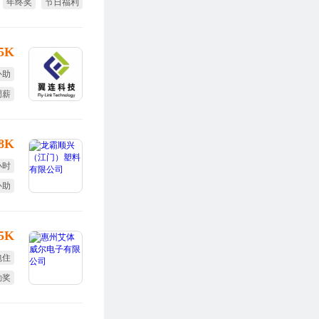
年终奖
节日福利
免费培训
15K
补助
调薪
全薪
18K
小时
补助
体检
15K
包住
勤奖
效奖