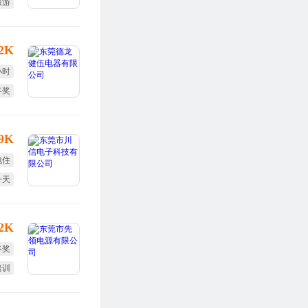
旅游
福利
12K
小时
终奖
包吃
-9K
包住
一天
食堂
12K
终奖
培训