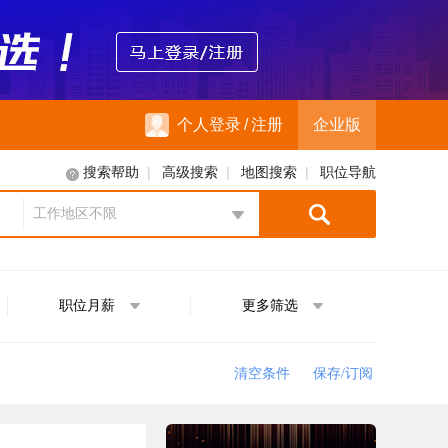
个人登录
/
注册
企业版
|
|
|
搜索帮助
高级搜索
地图搜索
职位导航
工作地区不限
地区选择
职位月薪
更多筛选
清空条件
保存/订阅