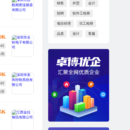
销售
外贸
会计
招聘
软件工程师
项目经理
IE工程师
品质
设计
客服
10K
小时
小周
假日
-9K
小时
旅游
勤奖
25K