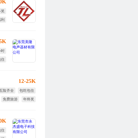
30K
终奖
福利
.5K
小时
包住
12-25K
五险齐全
包吃包住
免费旅游
年终奖
节日福利
30K
包住