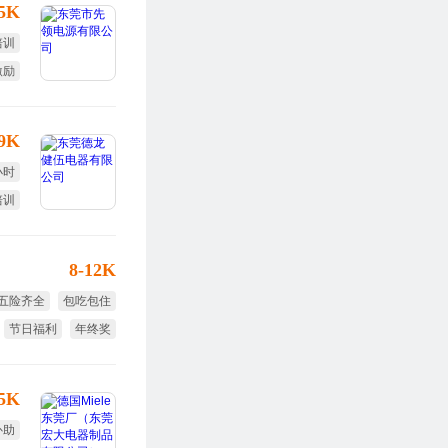
25K
培训
激励
福利
-9K
小时
培训
全薪
8-12K
五险齐全
包吃包住
节日福利
年终奖
绩效奖
15K
补助