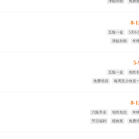
津贴补助
免费
节日福利
生日
8-
五险一金
5天8
津贴补助
年
国家法定假
5
五险一金
包吃
免费培训
每周至少休息
免费旅游
独立厂房和
8-
六险齐全
包吃包住
年
节日福利
绩效奖
免费