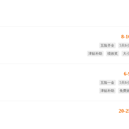
8-
五险齐全
5天8
津贴补助
绩效奖
大
享受国家法定节
6
五险一金
5天8
津贴补助
免费
免费体检
全
20-