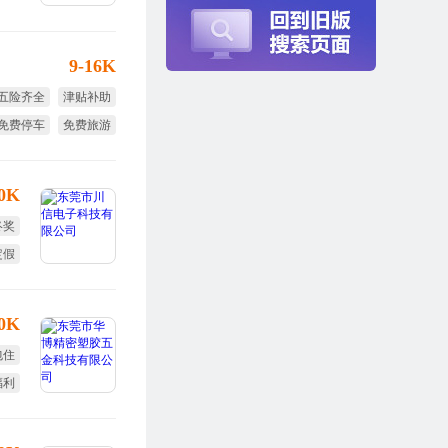
9-16K
五险齐全
津贴补助
免费停车
免费旅游
用期全薪
免费培训
10K
终奖
定假
30K
包住
福利
培训