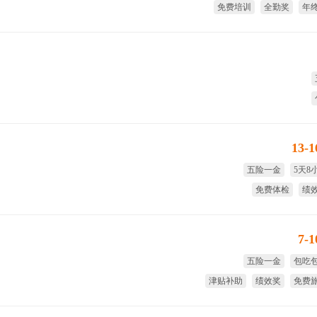
免费培训
全勤奖
年
带薪
13-
五险一金
5天8
免费体检
绩
试用期全薪
节日
7-
五险一金
包吃
津贴补助
绩效奖
免费
免费