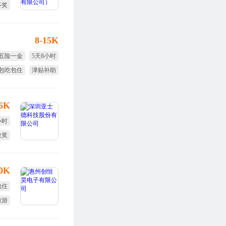
终奖
年假
8-15K
五险一金
5天8小时
包吃包住
津贴补助
生日福利
年终奖
16K
小时
效奖
福利
10K
包住
旅游
培训