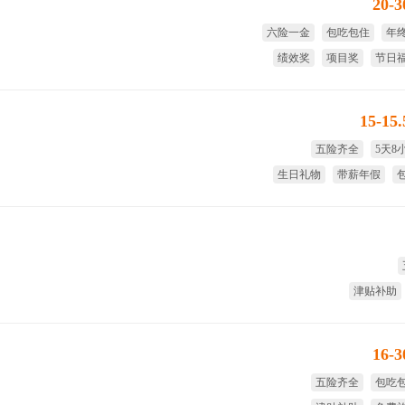
20-
六险一金
包吃包住
年
绩效奖
项目奖
节日
15-15
五险齐全
5天8
生日礼物
带薪年假
津贴补助
16-
五险齐全
包吃