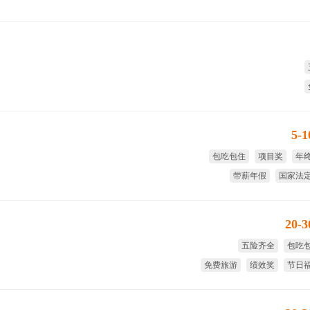
试
5-
包吃包住
项目奖
年
带薪年假
国家法
20-
五险齐全
包吃
免费旅游
绩效奖
节日
免费