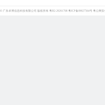
©
广东卓博信息科技有限公司
版权所有
粤B2-20261708
粤ICP备09027564号
粤公网安备4