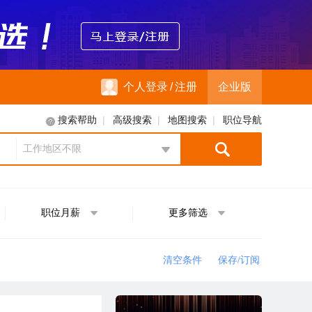
个人登录
/
注册
企业版
|
|
|
搜索帮助
高级搜索
地图搜索
职位导航
工作地区不限
地区选择
职位月薪
更多筛选
清空条件
保存/订阅