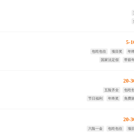
5-
包吃包住
项目奖
年
国家法定假
带薪
20-
五险齐全
包吃
节日福利
年终奖
免费
绩
20-
六险一金
包吃包住
项