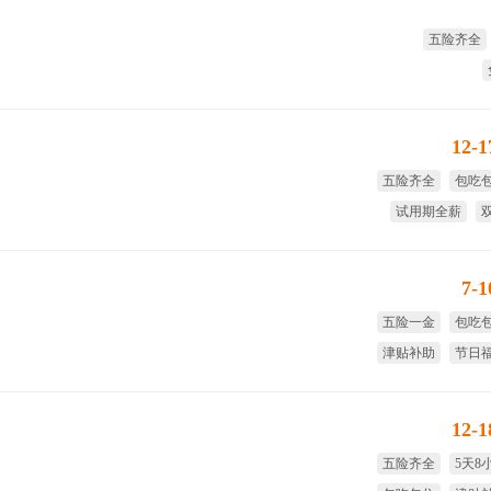
五险齐全
12-
五险齐全
包吃
试用期全薪
7-
五险一金
包吃
津贴补助
节日
免费培训
免费
12-
五险齐全
5天8