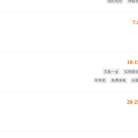
包吃包住
津贴
试用期全薪
免费
7
10-
五险一金
试用期
年终奖
免费体检
全
带薪
20-