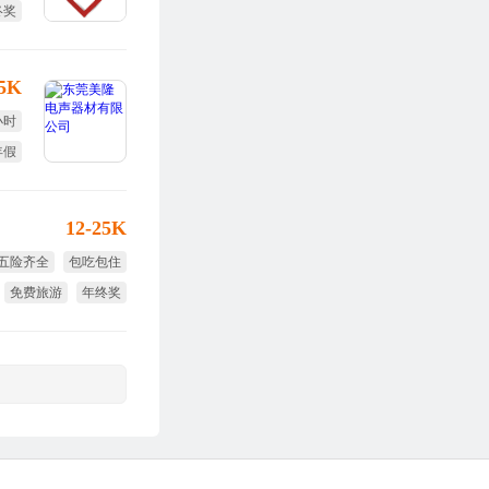
终奖
.5K
小时
年假
12-25K
五险齐全
包吃包住
免费旅游
年终奖
节日福利