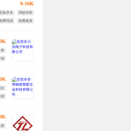
9-16K
五险齐全
津贴补助
免费培训
免费旅游
试用期全薪
项目奖
10K
终奖
年假
30K
包住
旅游
效奖
30K
目奖