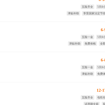
五险齐全
5天8
津贴补助
享受国家法定节
大小周
绩
6
五险一金
5天8
津贴补助
免费体检
全
免费
6
五险一金
5天8
津贴补助
免费
生日福利
免费
12-
五险齐全
包吃
试用期全薪