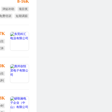
8-16K
津贴补助
项目奖
免费培训
短期调薪
免费旅游
17K
包住
双休
10K
包住
福利
旅游
18K
小时