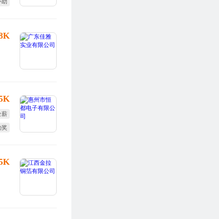
补助
培训
-8K
15K
全薪
勤奖
年假
25K