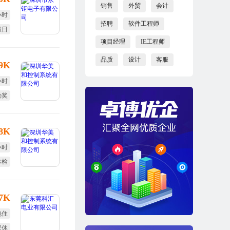
销售
外贸
会计
小时
招聘
软件工程师
假日
项目经理
IE工程师
效奖
品质
设计
客服
-9K
小时
勤奖
旅游
-8K
小时
体检
旅游
17K
包住
双休