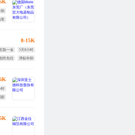
15K
补助
勤奖
定假
8-15K
五险一金
5天8小时
包吃包住
津贴补助
生日福利
节日福利
16K
小时
调薪
体检
25K