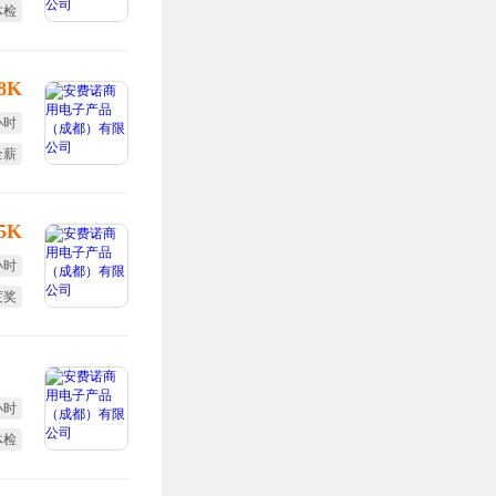
体检
全薪
-8K
小时
全薪
度奖
-5K
小时
度奖
终奖
小时
体检
勤奖