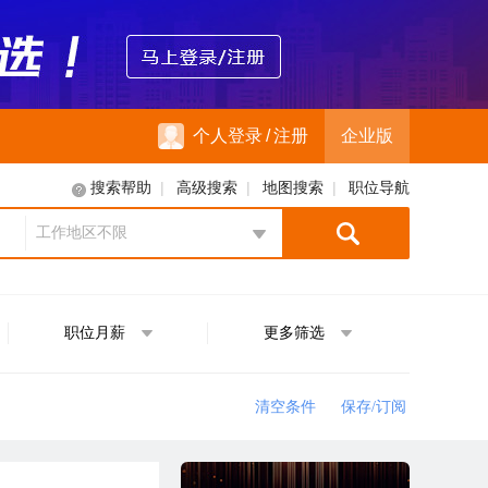
个人登录
/
注册
企业版
|
|
|
搜索帮助
高级搜索
地图搜索
职位导航
工作地区不限
地区选择
职位月薪
更多筛选
清空条件
保存/订阅