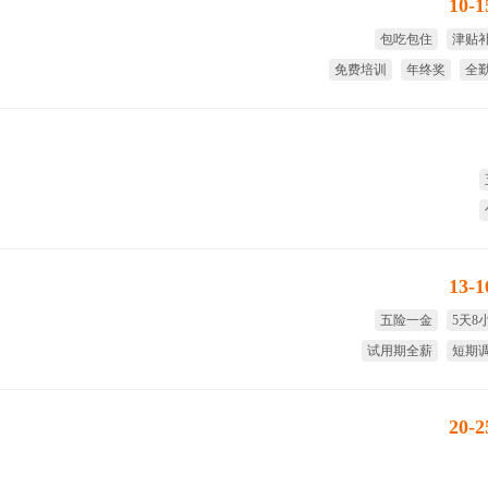
10-
包吃包住
津贴
免费培训
年终奖
全
国家法
13-
五险一金
5天8
试用期全薪
短期
年终奖
免费
20-