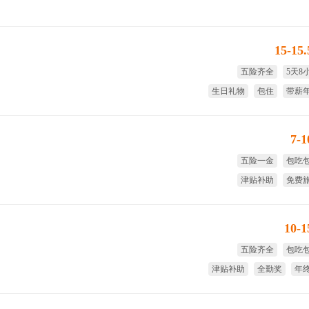
15-15
五险齐全
5天8
生日礼物
包住
带薪
7-
五险一金
包吃
津贴补助
免费
免费培训
绩
10-
五险齐全
包吃
津贴补助
全勤奖
年
绩