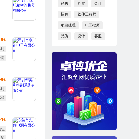
销售
外贸
会计
招聘
软件工程师
项目经理
IE工程师
品质
设计
客服
10K
小时
小周
效奖
-9K
小时
体检
终奖
12K
包住
效奖