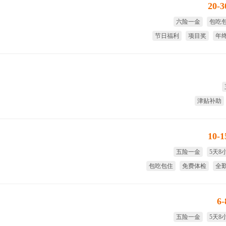
20-
六险一金
包吃
节日福利
项目奖
年
绩
津贴补助
10-
五险一金
5天8
包吃包住
免费体检
全
试用期
6
五险一金
5天8