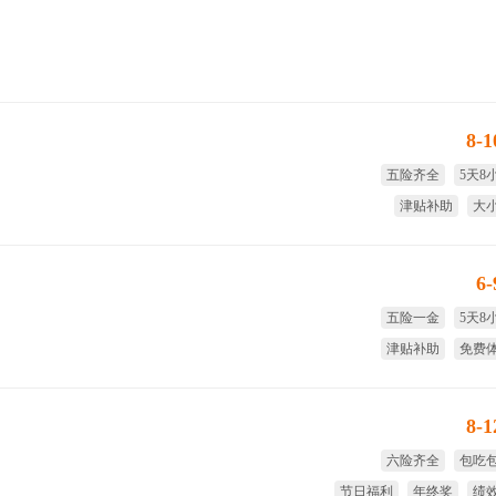
8-
五险齐全
5天8
津贴补助
大
享受国家法定节假日
绩
6
五险一金
5天8
津贴补助
免费
短期调薪
年
8-
六险齐全
包吃
节日福利
年终奖
绩