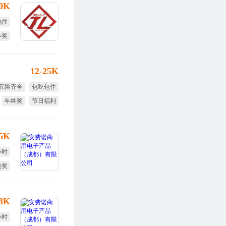
30K
包住
终奖
效奖
12-25K
五险齐全
包吃包住
年终奖
节日福利
免费旅游
15K
小时
勤奖
全薪
-8K
小时