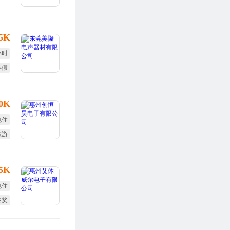
.5K
小时
年假
10K
包住
旅游
效奖
15K
包住
终奖
效奖