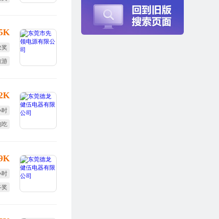
培训
25K
效奖
旅游
12K
小时
包吃
年假
-9K
小时
终奖
全薪