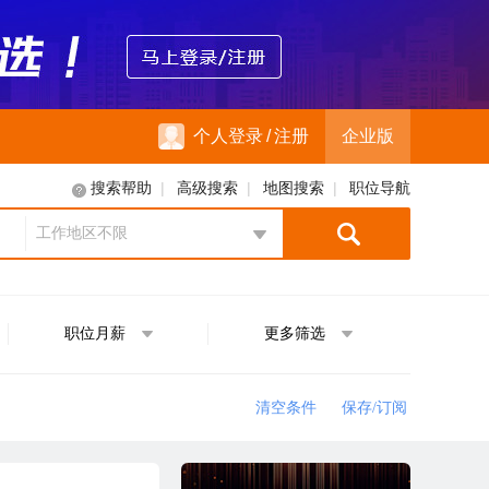
个人登录
/
注册
企业版
|
|
|
搜索帮助
高级搜索
地图搜索
职位导航
工作地区不限
地区选择
职位月薪
更多筛选
清空条件
保存/订阅