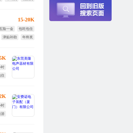
节日福利
15-20K
五险一金
包吃包住
津贴补助
年终奖
小时工作制
带薪年假
.5K
小时
包住
12K
小时
旅游
终奖