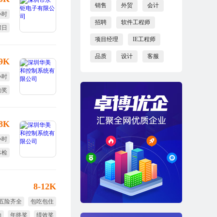
销售
外贸
会计
小时
招聘
软件工程师
假日
项目经理
IE工程师
小周
品质
设计
客服
-9K
小时
勤奖
体检
-8K
小时
体检
旅游
8-12K
五险齐全
包吃包住
助
年终奖
绩效奖