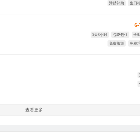
津贴补助
生日
免费旅游
全
6
5天8小时
包吃包住
全
免费旅游
免费
国家法
查看更多