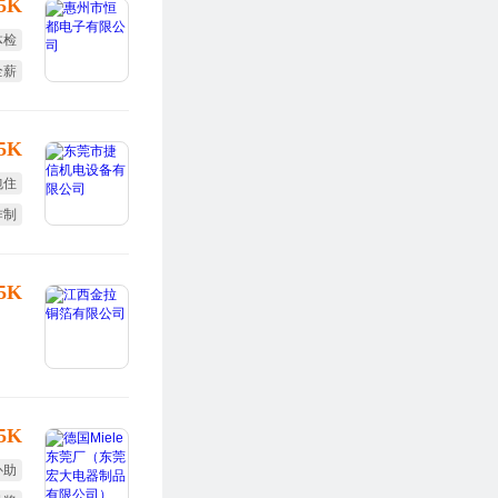
15K
体检
全薪
年假
25K
包住
作制
25K
15K
补助