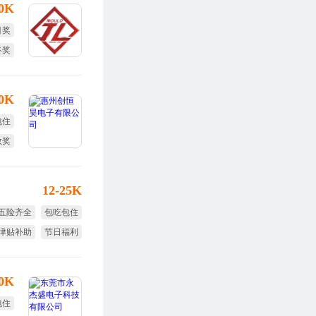
30K
目奖
终奖
10K
包住
效奖
旅游
12-25K
五险齐全
包吃包住
津贴补助
节日福利
免费旅游
年终奖
30K
包住