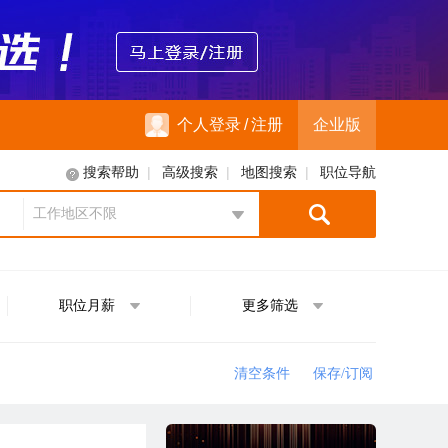
个人登录
/
注册
企业版
|
|
|
搜索帮助
高级搜索
地图搜索
职位导航
工作地区不限
地区选择
职位月薪
更多筛选
清空条件
保存/订阅