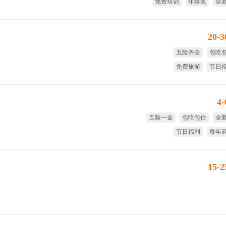
免费培训
年终奖
全
带薪
20-
五险齐全
包吃
免费旅游
节日
生日福利
年
4
五险一金
包吃包住
全
节日福利
每年
国家法
15-