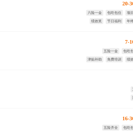
20-
六险一金
包吃包住
项
绩效奖
节日福利
年
7-
五险一金
包吃
津贴补助
免费培训
绩
免费
16-
五险齐全
包吃