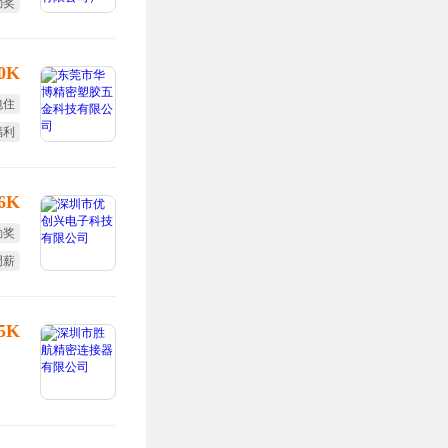
勤奖
年假
30K
包住
福利
终奖
-6K
勤奖
调薪
定假
25K