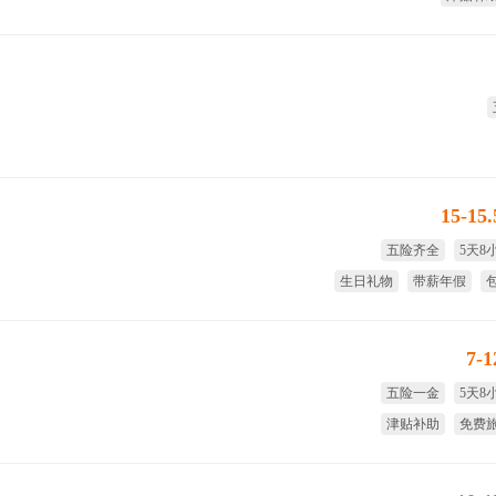
8
15-15
五险齐全
5天8
生日礼物
带薪年假
7-
五险一金
5天8
津贴补助
免费
免费体检
年