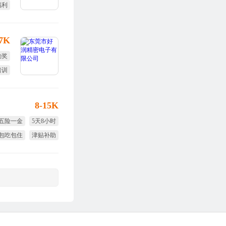
福利
勤奖
-7K
勤奖
培训
定假
8-15K
五险一金
5天8小时
包吃包住
津贴补助
节日福利
生日福利