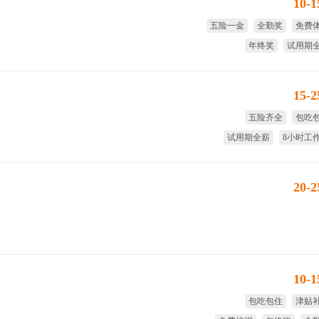
10-
五险一金
全勤奖
免费
年终奖
试用期
带薪
15-
五险齐全
包吃
试用期全薪
8小时工
20-
10-
包吃包住
津贴