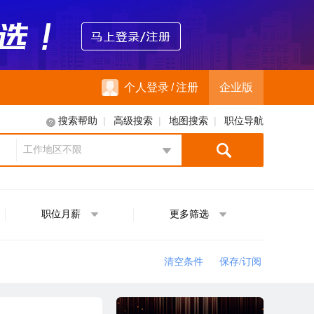
个人登录
/
注册
企业版
|
|
|
搜索帮助
高级搜索
地图搜索
职位导航
工作地区不限
地区选择
职位月薪
更多筛选
清空条件
保存/订阅