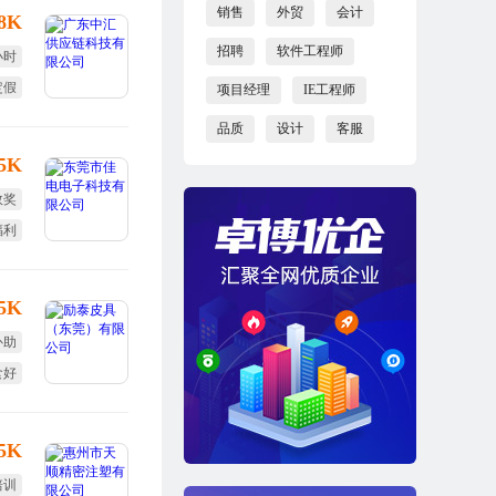
销售
外贸
会计
-8K
招聘
软件工程师
小时
定假
项目经理
IE工程师
品质
设计
客服
.5K
效奖
福利
15K
补助
食好
定假
.5K
培训