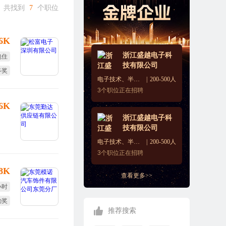
共找到
7
个职位
-6K
浙江盛越电子科
包住
技有限公司
终奖
电子技术、半导体、集成电路
200-500人
福利
3
个职位正在招聘
-6K
浙江盛越电子科
技有限公司
电子技术、半导体、集成电路
200-500人
3
个职位正在招聘
-8K
查看更多>>
小时
勤奖
推荐搜索
定假