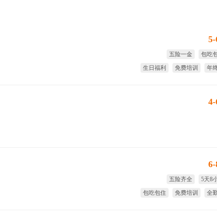
5
五险一金
包吃
生日福利
免费培训
年
节日
4
6
五险齐全
5天8
包吃包住
免费培训
全
国家法