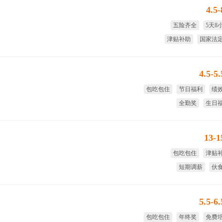
4.5
五险齐全
5天8
津贴补助
国家法
4.5-5
包吃包住
节日福利
绩
全勤奖
生日
13-
包吃包住
津贴
短期调薪
伙
晋升空间大
国家法
5.5-6
包吃包住
年终奖
免费