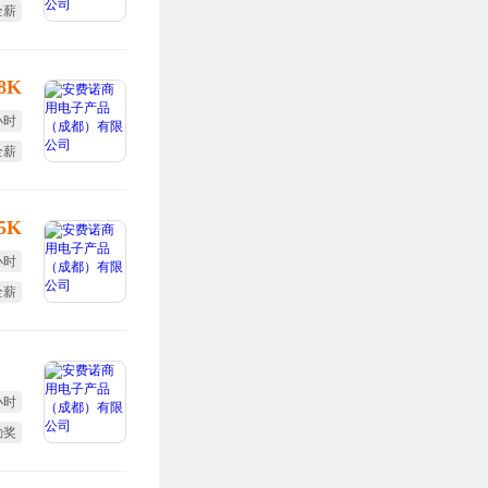
全薪
勤奖
-8K
小时
全薪
度奖
-5K
小时
全薪
终奖
小时
勤奖
全薪