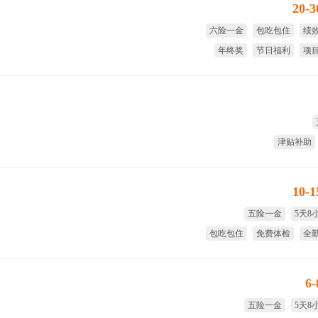
20-
六险一金
包吃包住
绩
年终奖
节日福利
项
津贴补助
10-
五险一金
5天8
包吃包住
免费体检
全
试用期
6
五险一金
5天8