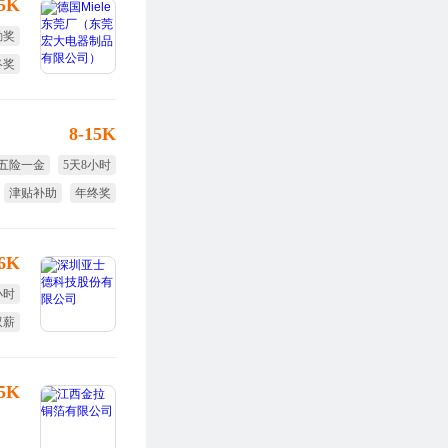
15K
勤奖
终奖
定假
8-15K
五险一金
5天8小时
津贴补助
年终奖
生日福利
16K
小时
双薪
调薪
25K