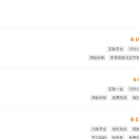
8-
五险齐全
5天8
津贴补助
享受国家法定节
大小周
绩
6
五险一金
5天8
津贴补助
免费培训
项
免费
8-
六险齐全
包吃包住
绩
节日福利
年终奖
免费