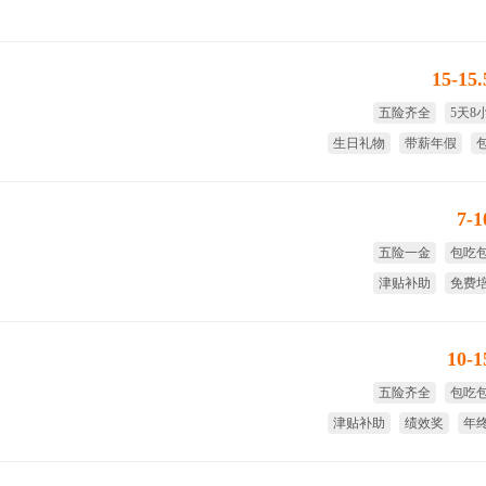
15-15
五险齐全
5天8
生日礼物
带薪年假
7-
五险一金
包吃
津贴补助
免费
免费旅游
绩
10-
五险齐全
包吃
津贴补助
绩效奖
年
全