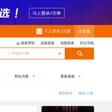
个人登录
/
注册
企业版
|
|
|
搜索帮助
高级搜索
地图搜索
职位导航
工作地区不限
地区选择
职位月薪
更多筛选
清空条件
保存/订阅