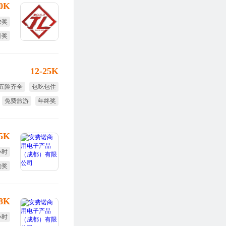
30K
效奖
目奖
12-25K
五险齐全
包吃包住
免费旅游
年终奖
节日福利
15K
小时
勤奖
全薪
-8K
小时