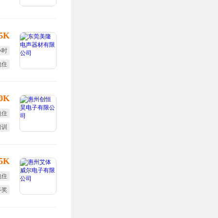
.5K
小时
包住
10K
包住
培训
效奖
15K
包住
终奖
勤奖