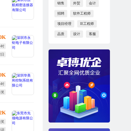
销售
外贸
会计
招聘
软件工程师
项目经理
IE工程师
品质
设计
客服
10K
小时
假日
效奖
-9K
小时
目奖
旅游
12K
效奖
培训