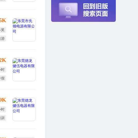
25K
终奖
旅游
激励
12K
小时
年假
定假
-9K
小时
培训
全薪