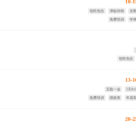
10-
包吃包住
津贴补助
全
免费培训
年
国家法
包吃包住
13-
五险一金
5天8
免费培训
绩效奖
年底
短期
20-