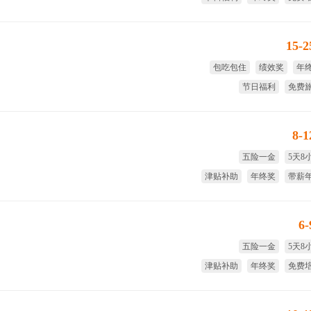
15-
包吃包住
绩效奖
年
节日福利
免费
股权
8-
五险一金
5天8
津贴补助
年终奖
带薪
国家法
6
五险一金
5天8
津贴补助
年终奖
免费
试用期