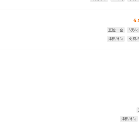
国家法
6
五险一金
5天8
津贴补助
免费
试用期全薪
年
津贴补助