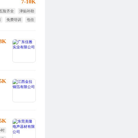
7-10K
五险齐全
津贴补助
薪
免费培训
包住
-8K
25K
.5K
小时