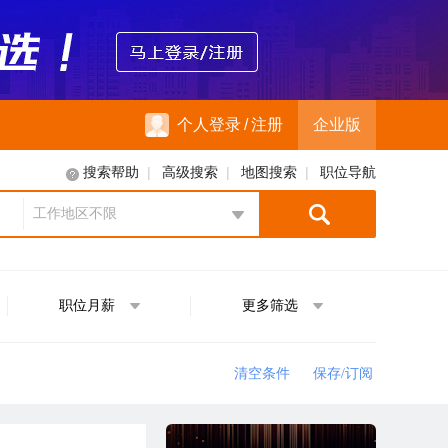
个人登录
/
注册
企业版
|
|
|
搜索帮助
高级搜索
地图搜索
职位导航
工作地区不限
地区选择
职位月薪
更多筛选
清空条件
保存/订阅