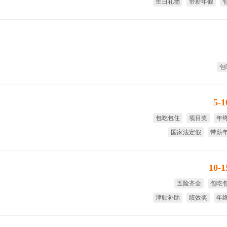
生日礼物
带薪年假
包
5-
包吃包住
项目奖
年
国家法定假
带薪
10-
五险齐全
包吃
津贴补助
绩效奖
年
全