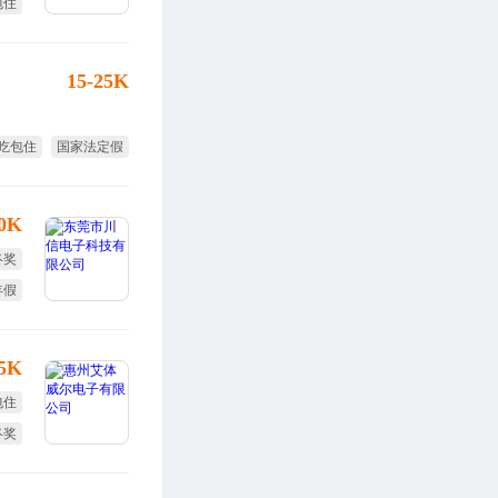
包住
15-25K
吃包住
国家法定假
10K
终奖
年假
15K
包住
终奖
勤奖