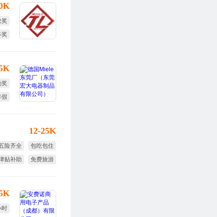
30K
效奖
终奖
15K
勤奖
年假
12-25K
五险齐全
包吃包住
津贴补助
免费旅游
节日福利
年终奖
15K
小时