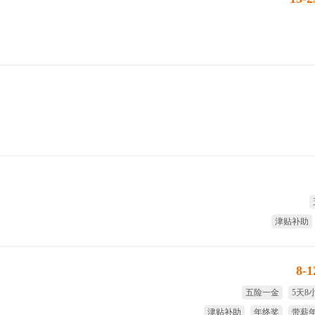
津贴补助
8-
五险一金
5天8
津贴补助
年终奖
带薪