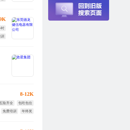
定假
-9K
小时
培训
终奖
8-12K
五险齐全
包吃包住
免费培训
年终奖
节日福利