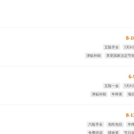
8-
五险齐全
5天8
津贴补助
享受国家法定节
大小周
绩
6
五险一金
5天8
津贴补助
年终奖
项
短期
8-
六险齐全
包吃包住
年
免费培训
绩效奖
节日