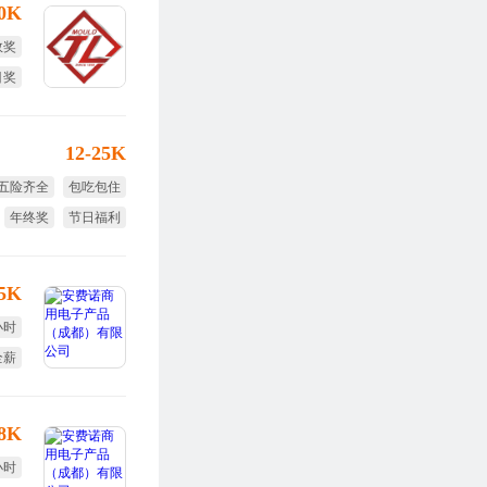
30K
效奖
目奖
12-25K
五险齐全
包吃包住
年终奖
节日福利
免费旅游
15K
小时
全薪
勤奖
-8K
小时