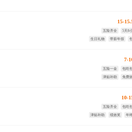
15-15
五险齐全
5天8
生日礼物
带薪年假
7-
五险一金
包吃
津贴补助
免费
免费培训
节日
10-
五险齐全
包吃
津贴补助
绩效奖
年
全