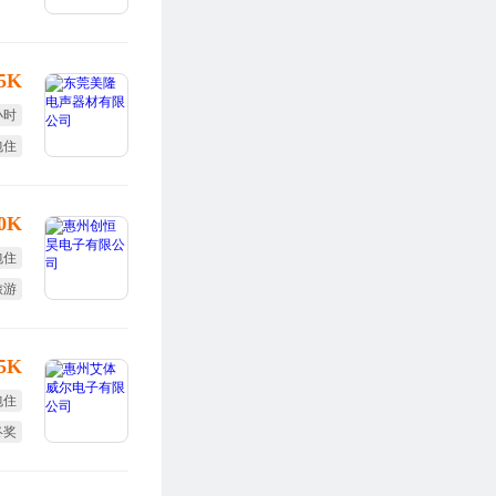
.5K
小时
包住
10K
包住
旅游
福利
15K
包住
终奖
勤奖