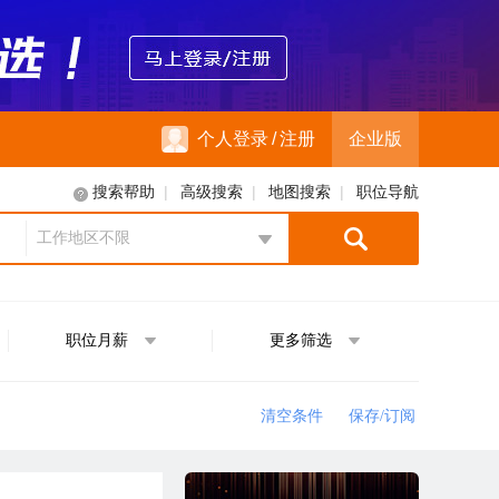
个人登录
/
注册
企业版
|
|
|
搜索帮助
高级搜索
地图搜索
职位导航
工作地区不限
地区选择
职位月薪
更多筛选
清空条件
保存/订阅