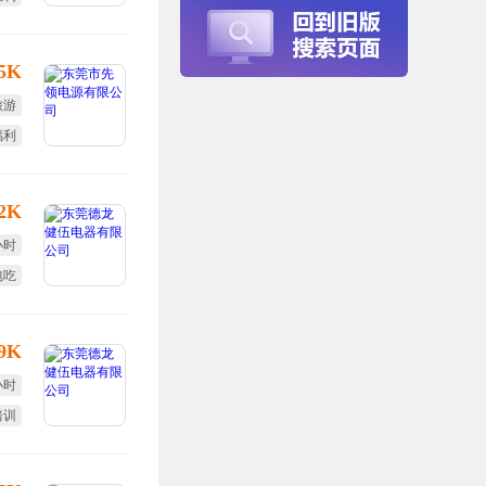
25K
旅游
福利
培训
12K
小时
包吃
定假
-9K
小时
培训
终奖