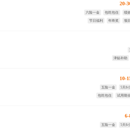
20-
六险一金
包吃包住
绩
节日福利
年终奖
项
津贴补助
10-
五险一金
5天8
包吃包住
试用期
免费体检
全
6
五险一金
5天8