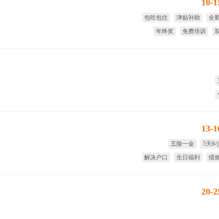
10-
包吃包住
津贴补助
全
年终奖
免费培训
13-
五险一金
5天8
解决户口
生日福利
绩
节日
20-