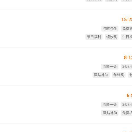
15-
包吃包住
免费
节日福利
绩效奖
生日
免费
8-
五险一金
5天8
津贴补助
年终奖
国家法
6
五险一金
5天8
津贴补助
免费
试用期全薪
年