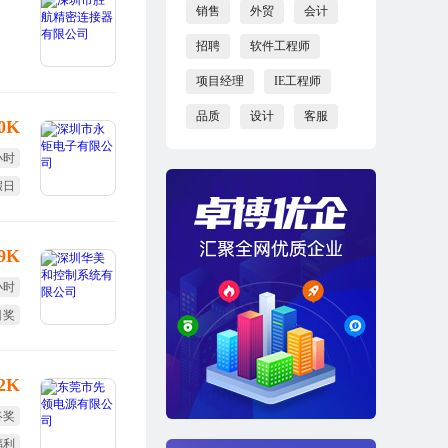
销售
外贸
会计
招聘
软件工程师
项目经理
IE工程师
品质
设计
客服
10K
小时
假日
效奖
-9K
小时
目奖
调薪
12K
终奖
福利