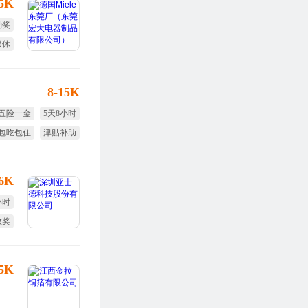
15K
勤奖
双休
8-15K
五险一金
5天8小时
包吃包住
津贴补助
生日福利
节日福利
16K
小时
效奖
福利
25K