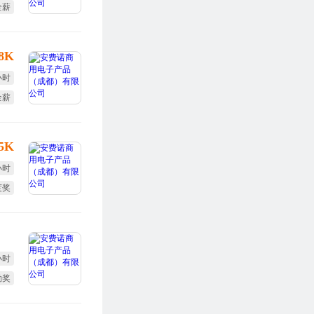
全薪
勤奖
-8K
小时
全薪
体检
-5K
小时
度奖
终奖
小时
勤奖
度奖