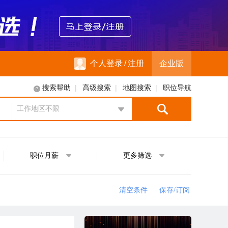
个人登录
/
注册
企业版
|
|
|
搜索帮助
高级搜索
地图搜索
职位导航
工作地区不限
地区选择
职位月薪
更多筛选
清空条件
保存/订阅