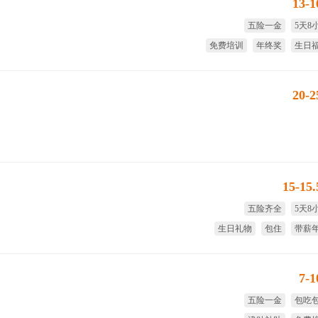
13-
五险一金
5天8
免费培训
年终奖
生日
免费
20-
15-15
五险齐全
5天8
生日礼物
包住
带薪
7-
五险一金
包吃