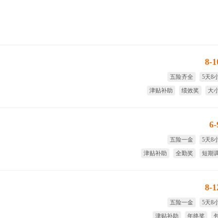
8-
五险齐全
5天8
津贴补助
绩效奖
大
享受国家法定节
6
五险一金
5天8
津贴补助
全勤奖
短期
免费
8-
五险一金
5天8
津贴补助
年终奖