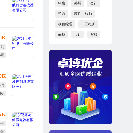
销售
外贸
会计
招聘
软件工程师
项目经理
IE工程师
品质
设计
客服
10K
小时
小周
假日
-9K
小时
调薪
体检
12K
小时
包吃