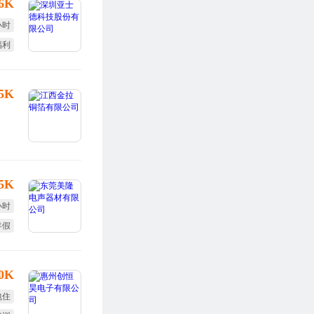
16K
小时
福利
体检
25K
.5K
小时
年假
10K
包住