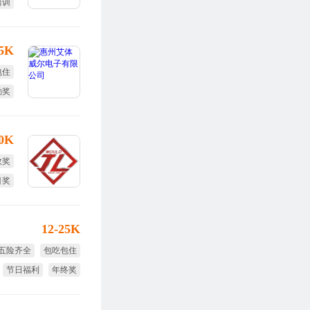
培训
旅游
15K
包住
勤奖
效奖
30K
效奖
目奖
12-25K
五险齐全
包吃包住
节日福利
年终奖
免费旅游