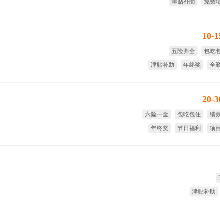
津贴补助
免费
节日福利
免费
10-
五险齐全
包吃
津贴补助
年终奖
全
绩
20-
六险一金
包吃包住
绩
年终奖
节日福利
项
津贴补助