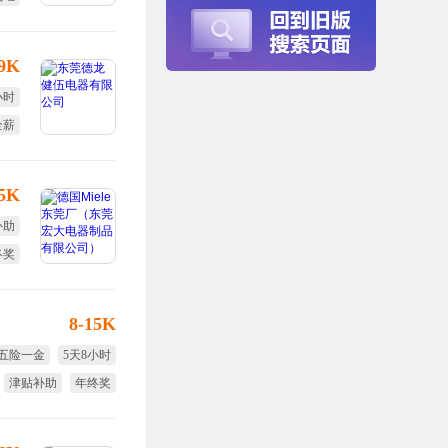
定假
-9K
小时
全薪
培训
15K
补助
终奖
双休
8-15K
五险一金
5天8小时
津贴补助
年终奖
节日福利