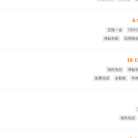
国家法
6
五险一金
5天8
津贴补助
试用期
年终奖
免费
10-
包吃包住
津贴
免费培训
全勤奖
年
包吃包住