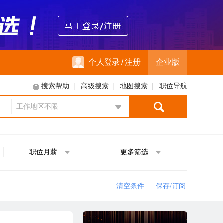
个人登录
/
注册
企业版
|
|
|
搜索帮助
高级搜索
地图搜索
职位导航
工作地区不限
地区选择
职位月薪
更多筛选
清空条件
保存/订阅