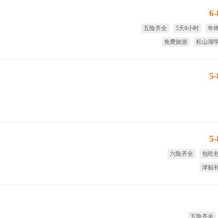
6
五险齐全
5天8小时
年
免费旅游
松山湖
项
5
5
六险齐全
包吃
津贴
五险齐全