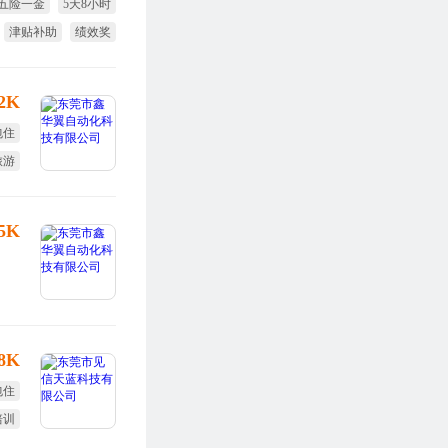
五险一金
5天8小时
津贴补助
绩效奖
生日福利
12K
包住
旅游
定假
15K
-8K
包住
培训
旅游