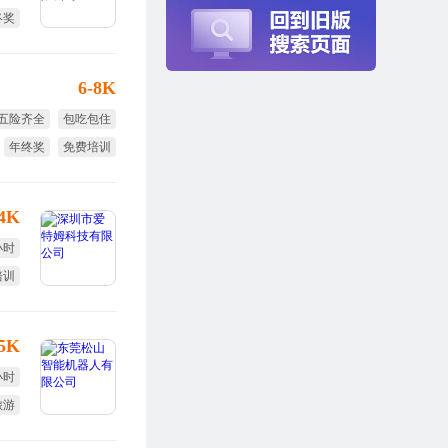
终奖
体检
6-8K
五险齐全
包吃包住
年终奖
免费培训
试用期全薪
14K
小时
培训
终奖
.5K
小时
旅游
终奖