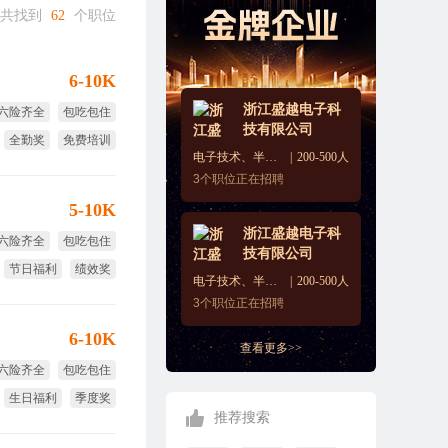
共找到
62
个职位
6-10K
浙江盛越电子科
六险齐全
包吃包住
技有限公司
全勤奖
免费培训
电子技术、半导体、集成电路
200-500人
试用期全薪
3
个职位正在招聘
5-10K
浙江盛越电子科
六险齐全
包吃包住
技有限公司
节日福利
绩效奖
电子技术、半导体、集成电路
200-500人
试用期全薪
3
个职位正在招聘
6-10K
查看更多>>
六险齐全
包吃包住
生日福利
季度奖
推荐搜索
试用期全薪