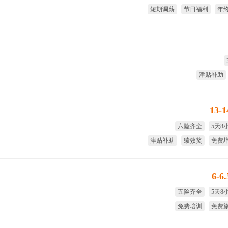
短期调薪
节日福利
年
免费
津贴补助
13-
六险齐全
5天8
津贴补助
绩效奖
免费
年
6-6
五险齐全
5天8
免费培训
免费
试用期全薪
年