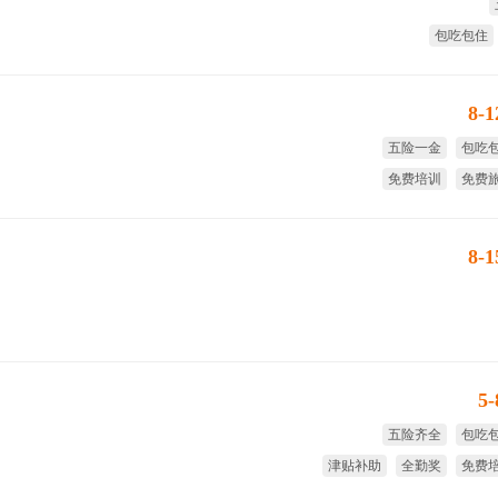
包吃包住
8-
五险一金
包吃
免费培训
免费
8小时工作制
国家法
8-
5
五险齐全
包吃
津贴补助
全勤奖
免费
免费