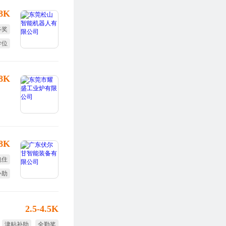
-8K
终奖
学位
目奖
-8K
-8K
包住
补助
2.5-4.5K
津贴补助
全勤奖