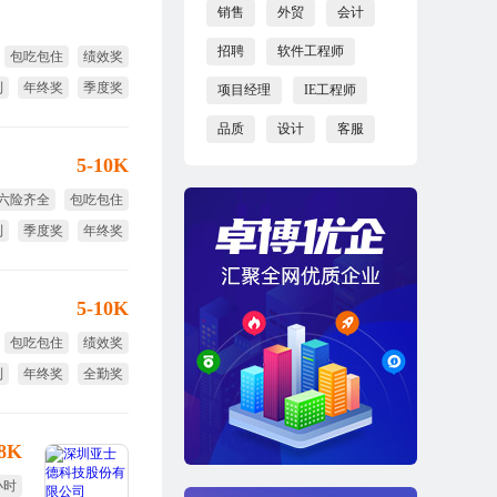
销售
外贸
会计
招聘
软件工程师
包吃包住
绩效奖
利
年终奖
季度奖
项目经理
IE工程师
品质
设计
客服
5-10K
六险齐全
包吃包住
利
季度奖
年终奖
全勤奖
5-10K
包吃包住
绩效奖
利
年终奖
全勤奖
18K
小时