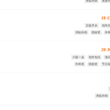
津贴补助
免费
免费旅游
节日
10-
五险齐全
包吃
津贴补助
绩效奖
年
全
20-
六险一金
包吃包住
项
年终奖
绩效奖
节日
津贴补助