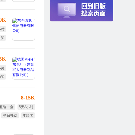
包吃
-9K
小时
终奖
全薪
15K
终奖
勤奖
定假
8-15K
五险一金
5天8小时
津贴补助
年终奖
节日福利