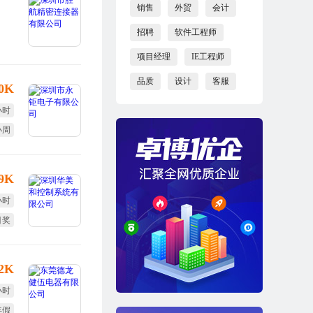
销售
外贸
会计
招聘
软件工程师
项目经理
IE工程师
品质
设计
客服
10K
小时
小周
效奖
-9K
小时
目奖
勤奖
12K
小时
年假