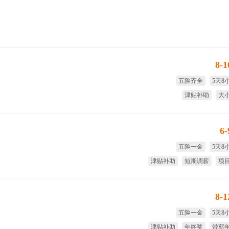
8-
五险齐全
5天8
津贴补助
大
享受国家法定节假日
绩
6
五险一金
5天8
津贴补助
短期调薪
项
全
8-
五险一金
5天8
津贴补助
年终奖
带薪