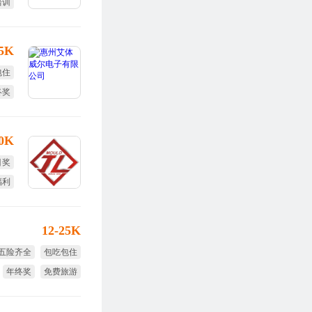
培训
福利
15K
包住
终奖
勤奖
30K
目奖
福利
12-25K
五险齐全
包吃包住
年终奖
免费旅游
节日福利