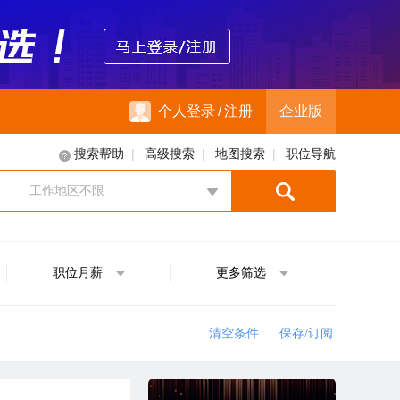
个人登录
/
注册
企业版
|
|
|
搜索帮助
高级搜索
地图搜索
职位导航
工作地区不限
地区选择
职位月薪
更多筛选
清空条件
保存/订阅