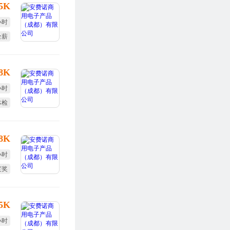
15K
小时
全薪
勤奖
-8K
小时
体检
全薪
-8K
小时
度奖
体检
-5K
小时