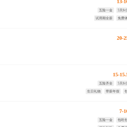
13-
五险一金
5天8
试用期全薪
免费
免费培训
解决
20-
15-15
五险齐全
5天8
生日礼物
带薪年假
7-
五险一金
包吃