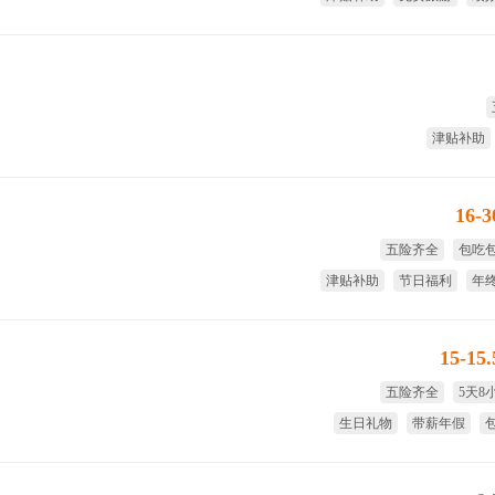
免费
津贴补助
16-
五险齐全
包吃
津贴补助
节日福利
年
全
15-15
五险齐全
5天8
生日礼物
带薪年假