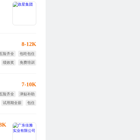
8-12K
五险齐全
包吃包住
绩效奖
免费培训
全勤奖
7-10K
五险齐全
津贴补助
试用期全薪
包住
-8K