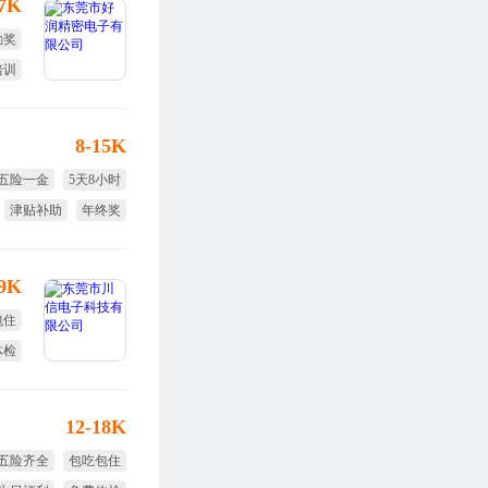
-7K
勤奖
培训
年假
8-15K
五险一金
5天8小时
津贴补助
年终奖
节日福利
-9K
包住
体检
食堂
12-18K
五险齐全
包吃包住