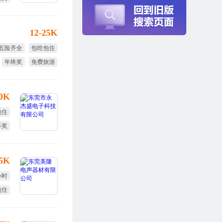
培训
12-25K
五险齐全
包吃包住
年终奖
免费旅游
节日福利
30K
包住
终奖
勤奖
.5K
小时
包住