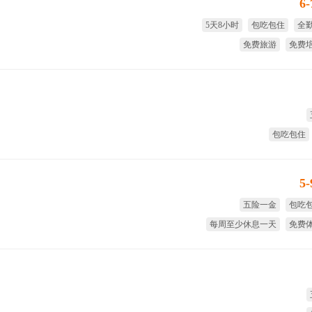
6
5天8小时
包吃包住
全
免费旅游
免费
带薪
包吃包住
5
五险一金
包吃
每周至少休息一天
免费
免费旅游
独立厂房和