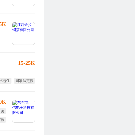
25K
15-25K
吃包住
国家法定假
10K
目奖
年假