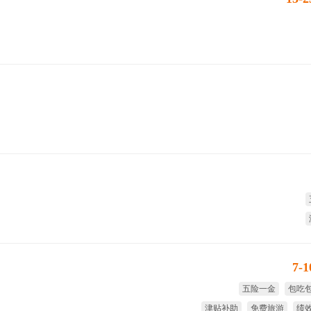
7-
五险一金
包吃
津贴补助
免费旅游
绩