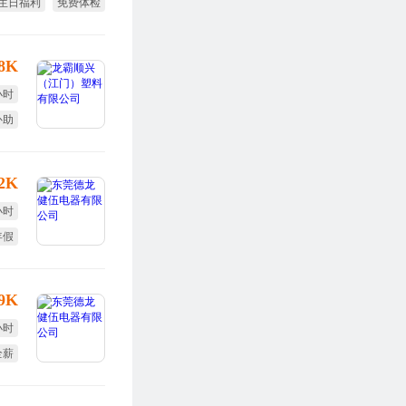
生日福利
免费体检
带薪年假
18K
小时
补助
旅游
12K
小时
年假
定假
-9K
小时
全薪
终奖