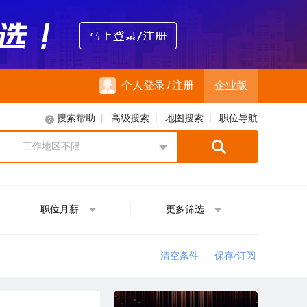
个人登录
/
注册
企业版
|
|
|
搜索帮助
高级搜索
地图搜索
职位导航
工作地区不限
地区选择
职位月薪
更多筛选
清空条件
保存/订阅