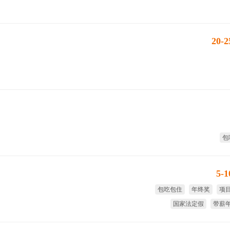
20-
包
5-
包吃包住
年终奖
项
国家法定假
带薪