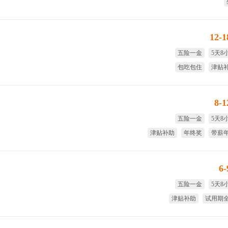
12-
五险一金
5天8
包吃包住
津贴
免费培训
免费
8-
五险一金
5天8
津贴补助
年终奖
带薪
国家法
6
五险一金
5天8
津贴补助
试用期
免费培训
年