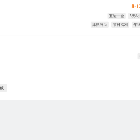
8-
五险一金
5天8
津贴补助
节日福利
年
年底
藏