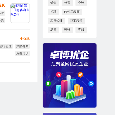
销售
外贸
会计
12K
招聘
软件工程师
小时
终奖
项目经理
IE工程师
双薪
品质
设计
客服
4-5K
包吃包住
津贴补助
免费培训