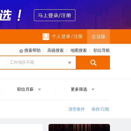
个人登录
/
注册
企业版
|
|
|
搜索帮助
高级搜索
地图搜索
职位导航
工作地区不限
地区选择
职位月薪
更多筛选
清空条件
保存/订阅