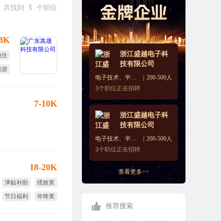
共找到
5
个职位
-8K
浙江盛越电子科
包住
技有限公司
旅游
电子技术、半导体、集成电路
200-500人
效奖
3
个职位正在招聘
7-10K
浙江盛越电子科
技有限公司
电子技术、半导体、集成电路
200-500人
3
个职位正在招聘
18-20K
查看更多>>
津贴补助
绩效奖
节日福利
年终奖
推荐搜索