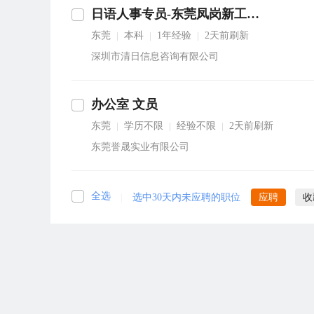
日语人事专员-东莞凤岗新工厂-8-12K
东莞
本科
1年经验
2天前刷新
|
|
|
深圳市清日信息咨询有限公司
办公室 文员
东莞
学历不限
经验不限
2天前刷新
|
|
|
东莞誉晟实业有限公司
全选
|
选中30天内未应聘的职位
应聘
收