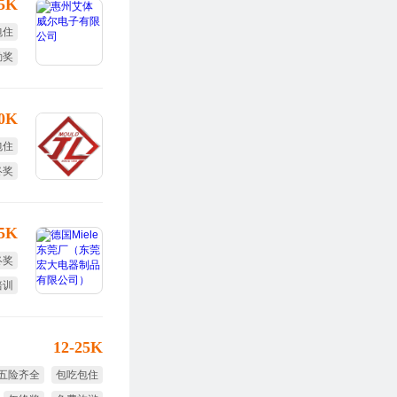
15K
包住
勤奖
终奖
30K
包住
终奖
效奖
15K
终奖
培训
定假
12-25K
五险齐全
包吃包住