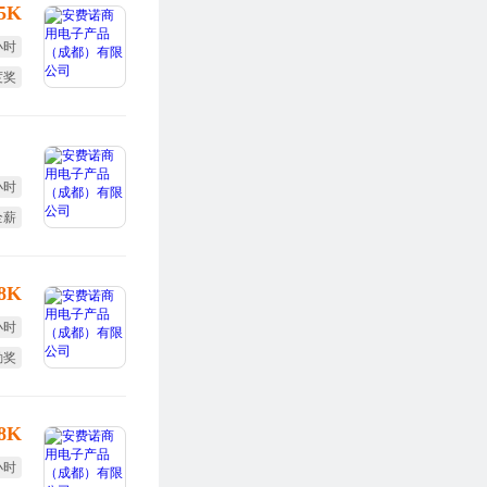
-5K
小时
度奖
体检
小时
全薪
勤奖
-8K
小时
勤奖
体检
-8K
小时