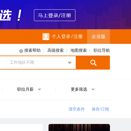
个人登录
/
注册
企业版
|
|
|
搜索帮助
高级搜索
地图搜索
职位导航
工作地区不限
地区选择
职位月薪
更多筛选
清空条件
保存/订阅