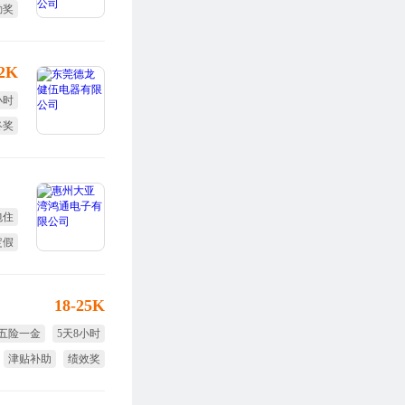
勤奖
全薪
12K
小时
终奖
包吃
包住
定假
年假
18-25K
五险一金
5天8小时
津贴补助
绩效奖
生日福利