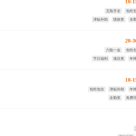
10-
五险齐全
包吃
津贴补助
绩效奖
全
年
20-
六险一金
包吃
节日福利
项目奖
年
绩
10-
包吃包住
津贴补助
年
全勤奖
免费
国家法