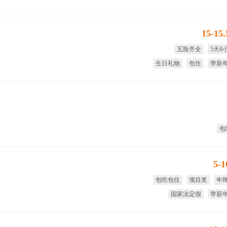
15-15
五险齐全
5天8
生日礼物
包住
带薪
包
5-
包吃包住
项目奖
年
国家法定假
带薪