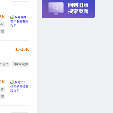
.5K
小时
年假
15-25K
吃包住
国家法定假
10K
终奖
年假