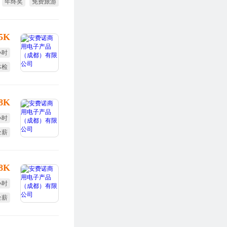
年终奖
免费旅游
节日福利
15K
小时
体检
全薪
-8K
小时
全薪
体检
-8K
小时
全薪
度奖