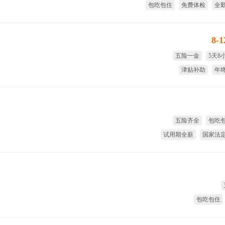
包吃包住
免费体检
全
试用期
8-
五险一金
5天8
津贴补助
年
国家法定假
五险齐全
包吃
试用期全薪
国家法
8小时工作制
带薪
包吃包住