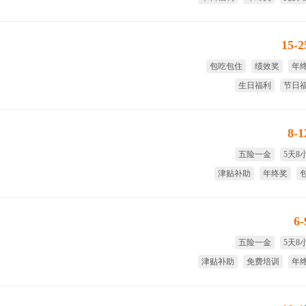
15-
包吃包住
绩效奖
年
生日福利
节日
股权
8-
五险一金
5天8
津贴补助
年终奖
带薪
6
五险一金
5天8
津贴补助
免费培训
年
试用期