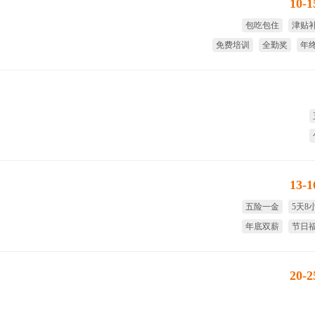
10-
包吃包住
津贴
免费培训
全勤奖
年
13-
五险一金
5天8
年底双薪
节日
试用期全薪
免费
20-