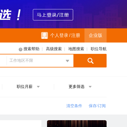
个人登录
/
注册
企业版
|
|
|
搜索帮助
高级搜索
地图搜索
职位导航
工作地区不限
地区选择
职位月薪
更多筛选
清空条件
保存/订阅