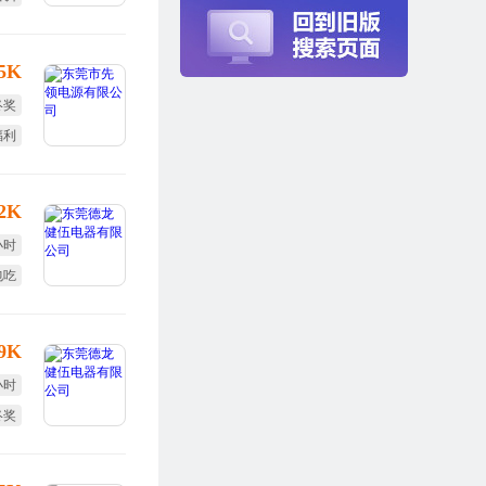
25K
终奖
福利
激励
12K
小时
包吃
年假
-9K
小时
终奖
全薪