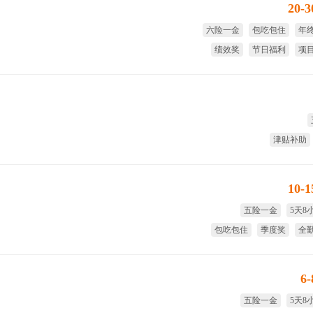
20-
六险一金
包吃包住
年
绩效奖
节日福利
项
津贴补助
10-
五险一金
5天8
包吃包住
季度奖
全
免费
6
五险一金
5天8