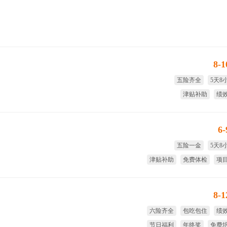
8-
五险齐全
5天8
津贴补助
绩
享受国家法定节假日
大
6
五险一金
5天8
津贴补助
免费体检
项
免费
8-
六险齐全
包吃包住
绩
节日福利
年终奖
免费