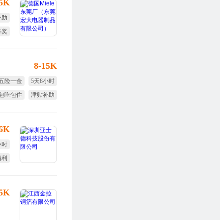
15K
补助
终奖
双休
8-15K
五险一金
5天8小时
包吃包住
津贴补助
节日福利
年终奖
16K
小时
福利
体检
25K