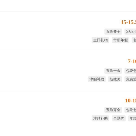
15-15
五险齐全
5天8
生日礼物
带薪年假
7-
五险一金
包吃
津贴补助
绩效奖
免费
节日
10-
五险齐全
包吃
津贴补助
全勤奖
年
绩