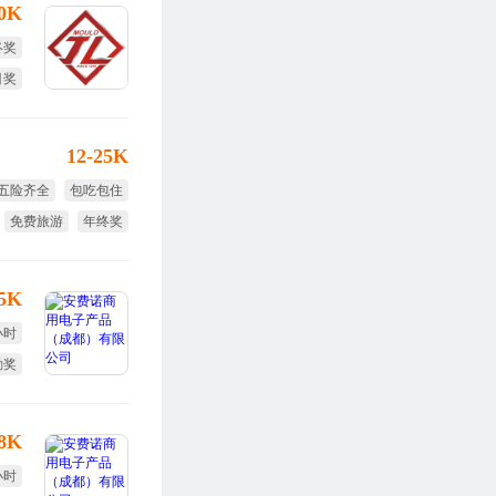
30K
终奖
目奖
12-25K
五险齐全
包吃包住
免费旅游
年终奖
节日福利
15K
小时
勤奖
体检
-8K
小时