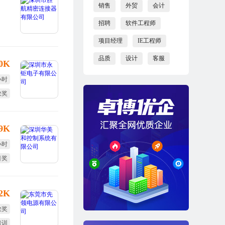
销售
外贸
会计
招聘
软件工程师
项目经理
IE工程师
品质
设计
客服
10K
小时
效奖
小周
-9K
小时
目奖
培训
12K
效奖
培训