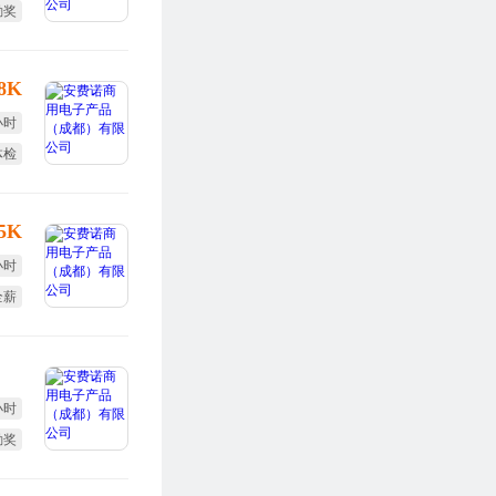
勤奖
全薪
-8K
小时
体检
度奖
-5K
小时
全薪
度奖
小时
勤奖
度奖