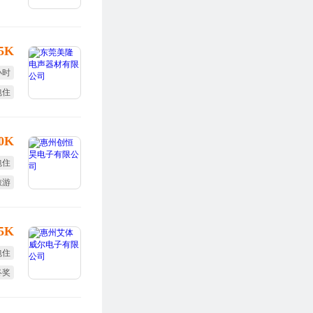
.5K
小时
包住
10K
包住
旅游
福利
15K
包住
终奖
效奖