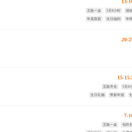
13-
五险一金
5天8小时
绩
年底双薪
生日福利
年
20-
15-15
五险齐全
5天8
生日礼物
带薪年假
7-
五险一金
包吃