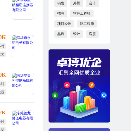
销售
外贸
会计
招聘
软件工程师
项目经理
IE工程师
品质
设计
客服
10K
小时
效奖
小周
-9K
小时
旅游
体检
12K
小时
终奖