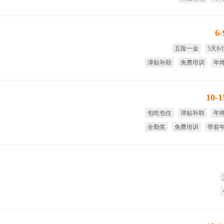
国家法定假
带薪
6
五险一金
5天8
津贴补助
免费培训
年
试用期
10-
包吃包住
津贴补助
年
全勤奖
免费培训
带薪