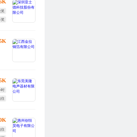
16K
效奖
终奖
25K
.5K
小时
包住
10K
包住