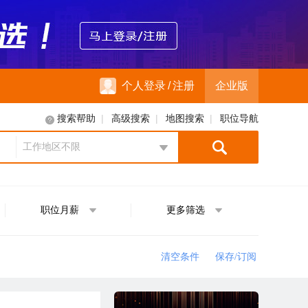
个人登录
/
注册
企业版
|
|
|
搜索帮助
高级搜索
地图搜索
职位导航
工作地区不限
地区选择
职位月薪
更多筛选
清空条件
保存/订阅