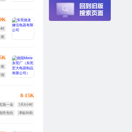
年假
-9K
小时
终奖
全薪
15K
终奖
年假
8-15K
五险一金
5天8小时
包吃包住
津贴补助
节日福利
生日福利