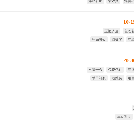
津贴补助
绩效奖
免费
节日
10-
五险齐全
包吃
津贴补助
绩效奖
年
全
20-
六险一金
包吃包住
年
节日福利
绩效奖
项
津贴补助