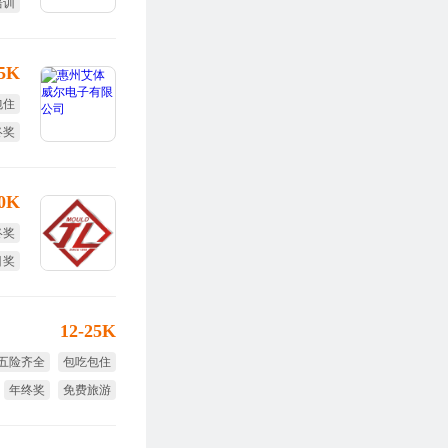
培训
福利
15K
包住
终奖
勤奖
30K
终奖
目奖
12-25K
五险齐全
包吃包住
年终奖
免费旅游
节日福利