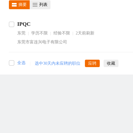
摘要
列表
IPQC
东莞
学历不限
经验不限
2天前刷新
|
|
|
东莞市富连兴电子有限公司
全选
|
选中30天内未应聘的职位
应聘
收藏