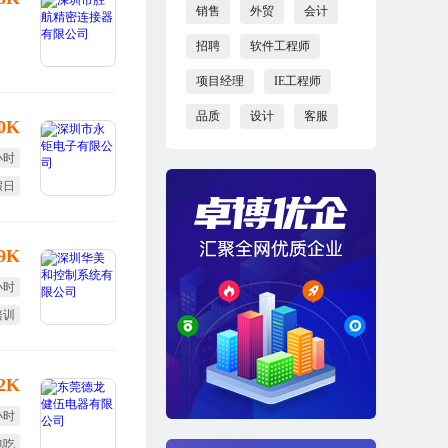
销售
外贸
会计
招聘
软件工程师
项目经理
IE工程师
品质
设计
客服
10K
小时
假日
效奖
-9K
小时
培训
终奖
12K
小时
包吃