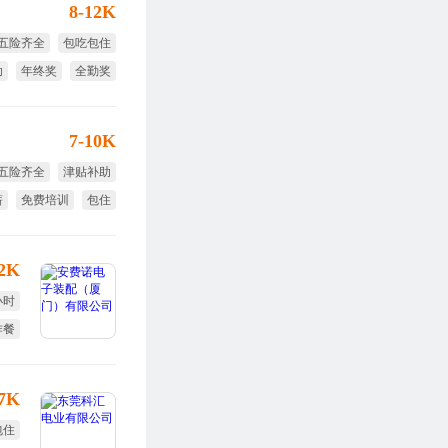
8-12K
五险齐全
包吃包住
助
年终奖
全勤奖
绩效奖
7-10K
五险齐全
津贴补助
薪
免费培训
包住
12K
小时
作餐
旅游
17K
包住