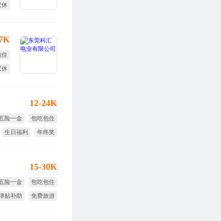
双休
17K
包住
双休
12-24K
五险一金
包吃包住
生日福利
年终奖
绩效奖
15-30K
五险一金
包吃包住
津贴补助
免费旅游
免费体检
全勤奖