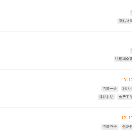
津贴补
试用期全
7-
五险一金
5天8
津贴补助
免费工
年终奖
免费
12-
五险齐全
包吃