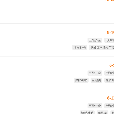
8-
五险齐全
5天8
津贴补助
享受国家法定节
大小周
绩
6
五险一金
5天8
津贴补助
全勤奖
免费
年
8-
五险一金
5天8
津贴补助
年终奖