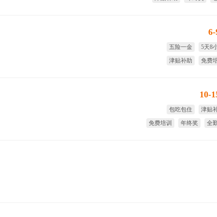
带薪
6
五险一金
5天8
津贴补助
免费
试用期全薪
年
10-
包吃包住
津贴
免费培训
年终奖
全