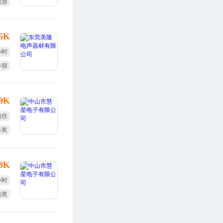
旅游
福利
.5K
小时
年假
-9K
包住
终奖
补贴
-8K
小时
勤奖
终奖