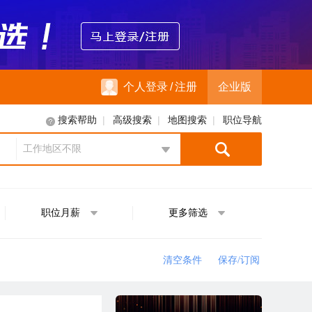
个人登录
/
注册
企业版
|
|
|
搜索帮助
高级搜索
地图搜索
职位导航
工作地区不限
地区选择
职位月薪
更多筛选
清空条件
保存/订阅