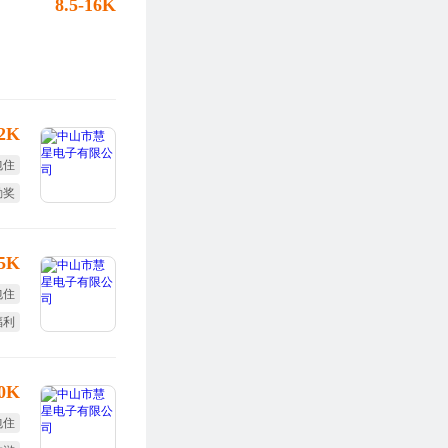
8.5-16K
12K
包住
勤奖
效奖
25K
包住
福利
效奖
40K
包住