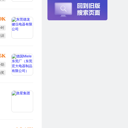
年假
-9K
小时
培训
终奖
15K
补助
勤奖
双休