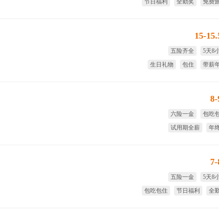
节日福利
全勤奖
免费
生日
15-15
五险齐全
5天8
生日礼物
包住
带薪
8
六险一金
包吃
试用期全薪
年
年底双薪
英文
7
五险一金
5天8
包吃包住
节日福利
全
年