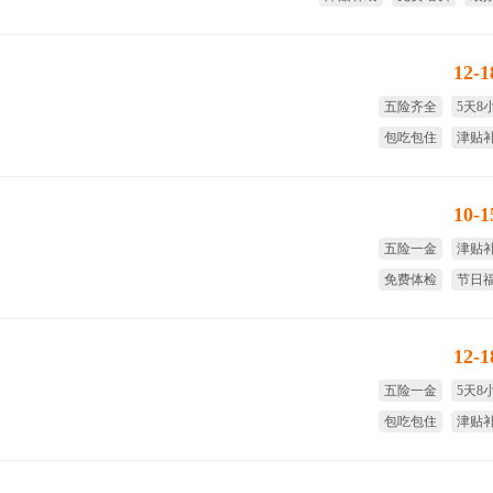
免费
12-
五险齐全
5天8
包吃包住
津贴
免费培训
试用期
10-
五险一金
津贴
免费体检
节日
试用期全薪
短期
12-
五险一金
5天8
包吃包住
津贴
免费体检
试用期