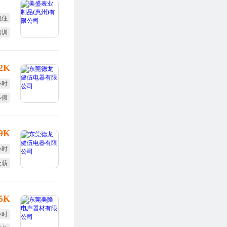
包住
培训
福利
12K
小时
年假
定假
-9K
小时
全薪
终奖
.5K
小时