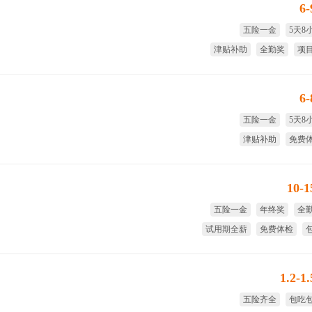
6
五险一金
5天8
津贴补助
全勤奖
项
免费
6
五险一金
5天8
津贴补助
免费
节日福利
全
10-
五险一金
年终奖
全
试用期全薪
免费体检
1.2-1
五险齐全
包吃