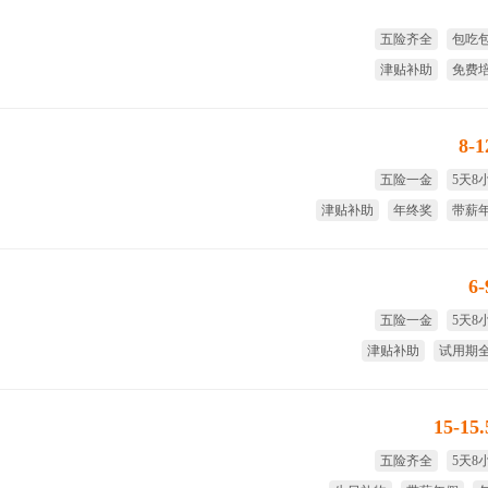
五险齐全
包吃
津贴补助
免费
节日福利
生日
8-
五险一金
5天8
津贴补助
年终奖
带薪
国家法
6
五险一金
5天8
津贴补助
试用期
免费培训
年
15-15
五险齐全
5天8