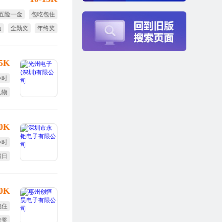
五险一金
包吃包住
助
全勤奖
年终奖
免费培训
.5K
小时
礼物
培训
10K
小时
假日
效奖
10K
包住
效奖