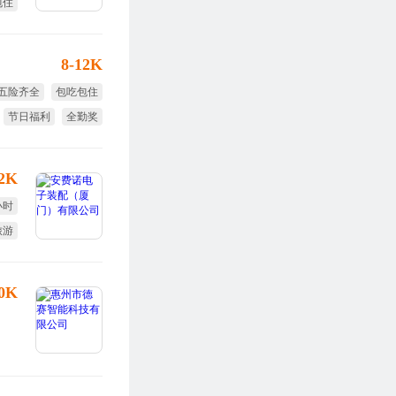
包住
8-12K
五险齐全
包吃包住
节日福利
全勤奖
免费培训
12K
小时
旅游
全薪
30K