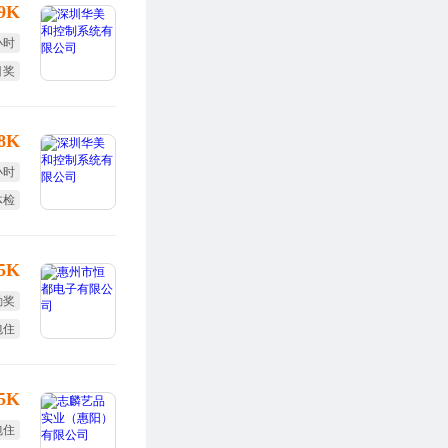
-9K
小时
目奖
旅游
-8K
小时
体检
勤奖
15K
勤奖
包住
.5K
包住