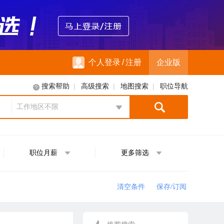
个人登录
/
注册
企业版
|
|
|
搜索帮助
高级搜索
地图搜索
职位导航
工作地区不限
地区选择
职位月薪
更多筛选
清空条件
保存/订阅