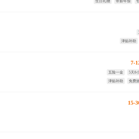
生日礼物
带薪年假
津贴补助
7-
五险一金
5天8
津贴补助
免费
免费工作餐
试用期
15-