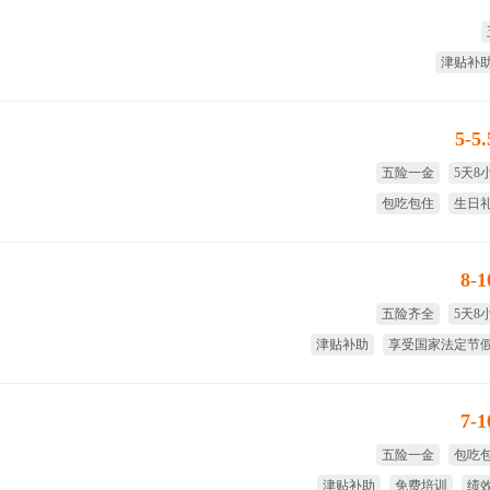
津贴补
5-5
五险一金
5天8
包吃包住
生日
周四水果
免费
8-
五险齐全
5天8
津贴补助
享受国家法定节
大小周
绩
7-
五险一金
包吃
津贴补助
免费培训
绩