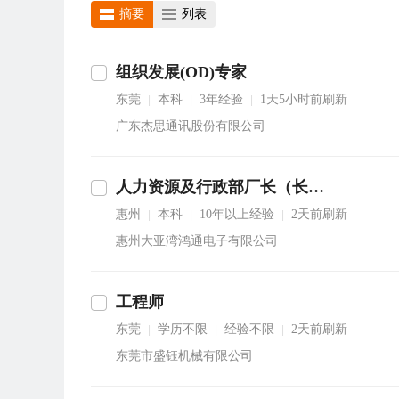
摘要
列表
组织发展(OD)专家
东莞
本科
3年经验
1天5小时前刷新
|
|
|
广东杰思通讯股份有限公司
人力资源及行政部厂长（长驻越南）
惠州
本科
10年以上经验
2天前刷新
|
|
|
惠州大亚湾鸿通电子有限公司
工程师
东莞
学历不限
经验不限
2天前刷新
|
|
|
东莞市盛钰机械有限公司