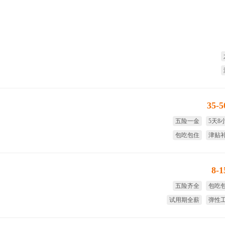
35-
五险一金
5天8
包吃包住
津贴
试用期全薪
国家法
8-
五险齐全
包吃
试用期全薪
弹性
8小时工