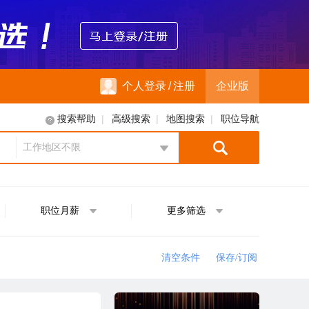
个人登录
/
注册
企业版
|
|
|
搜索帮助
高级搜索
地图搜索
职位导航
工作地区不限
地区选择
职位月薪
更多筛选
清空条件
保存/订阅