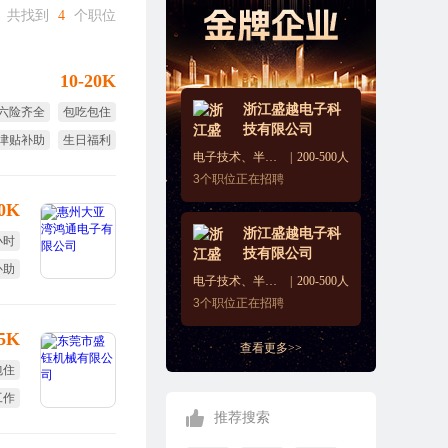
共找到
4
个职位
10-20K
浙江盛越电子科
六险齐全
包吃包住
技有限公司
津贴补助
生日福利
电子技术、半导体、集成电路
200-500人
节日福利
免费培训
3
个职位正在招聘
50K
浙江盛越电子科
小时
技有限公司
补助
电子技术、半导体、集成电路
200-500人
定假
3
个职位正在招聘
15K
查看更多>>
包住
工作
推荐搜索
作制