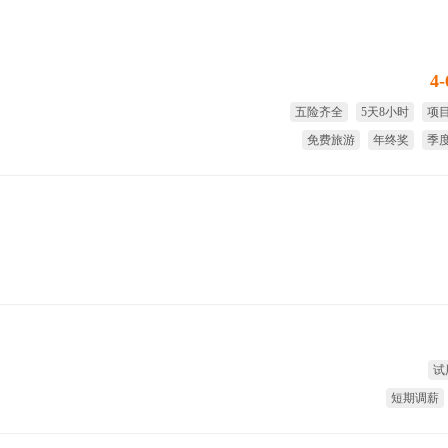
4
五险齐全
5天8小时
项
免费旅游
年终奖
季
试
短期调薪