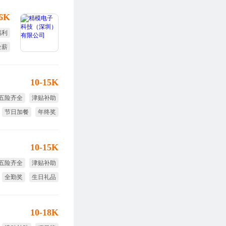
-6K
福利
全薪
作制
10-15K
五险齐全
津贴补助
节日加餐
年终奖
免费培训
10-15K
五险齐全
津贴补助
全勤奖
生日礼品
免费培训
10-18K