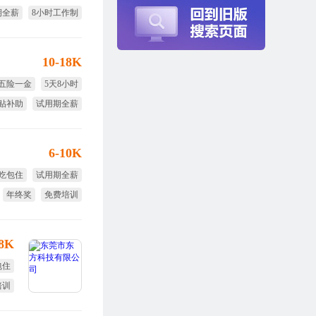
期全薪
8小时工作制
10-18K
五险一金
5天8小时
贴补助
试用期全薪
6-10K
吃包住
试用期全薪
年终奖
免费培训
股权激励
-8K
包住
培训
旅游