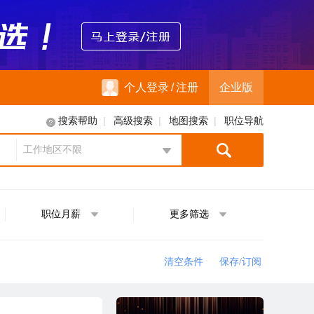
个人登录
/
注册
企业版
|
|
|
搜索帮助
高级搜索
地图搜索
职位导航
工作地区不限
地区选择
职位月薪
更多筛选
清空条件
保存/订阅