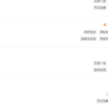
五险一金
节日加餐
6
包吃包住
津贴
国家法定假
带薪
8小时工
五险一金
提供住宿
节日加