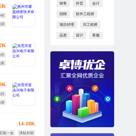
销售
外贸
会计
25K
招聘
软件工程师
小时
培训
项目经理
IE工程师
全薪
品质
设计
客服
12K
包住
勤奖
旅游
18K
包住
旅游
体检
14-18K
五险一金
津贴补助