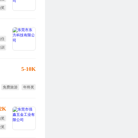
勤奖
终奖
包住
培训
勤奖
5-10K
免费旅游
年终奖
12K
勤奖
效奖