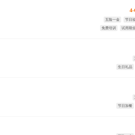
4
五险一金
节日
免费培训
试用期
全勤奖
8小时工
生日礼品
节日加餐