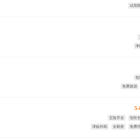
试用
津
包
免费旅游
5
五险齐全
包吃
津贴补助
全勤奖
免费
免费