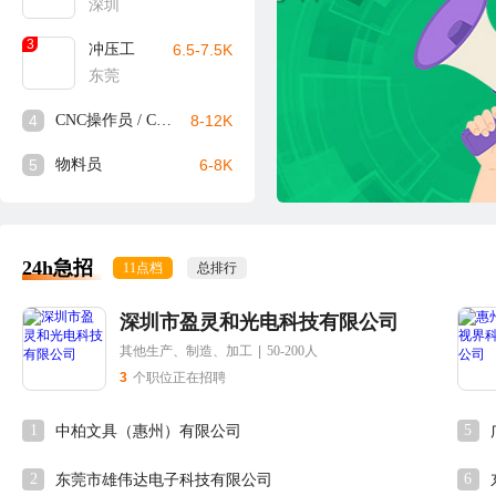
深圳
3
冲压工
6.5-7.5K
东莞
4
CNC操作员 / CNC师傅
8-12K
5
物料员
6-8K
24h急招
11点档
总排行
深圳市盈灵和光电科技有限公司
其他生产、制造、加工
|
50-200人
3
个职位正在招聘
1
5
中柏文具（惠州）有限公司
2
6
东莞市雄伟达电子科技有限公司