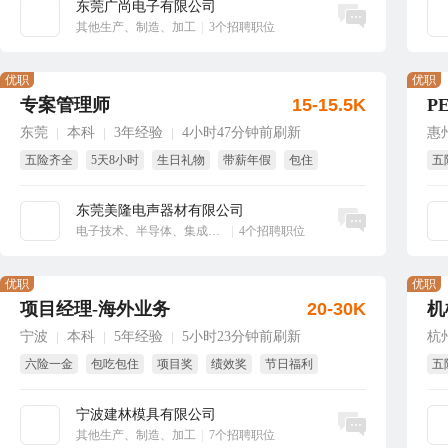
东莞广尚电子有限公司
立即沟通
其他生产、制造、加工
|
3个招聘职位
优职
优职
专案管理师
15-15.5K
P
东莞
本科
3年经验
4小时47分钟前刷新
惠
|
|
|
五险齐全
5天8小时
生日礼物
带薪年假
包住
五
免
东莞美隆电声器材有限公司
立即沟通
电子技术、半导体、集成电路
|
4个招聘职位
优职
优职
项目经理-海外业务
20-30K
机
宁波
本科
5年经验
5小时23分钟前刷新
杭
|
|
|
六险一金
包吃包住
项目奖
绩效奖
节日福利
五
年终奖
年
宁波建林模具有限公司
立即沟通
其他生产、制造、加工
|
7个招聘职位