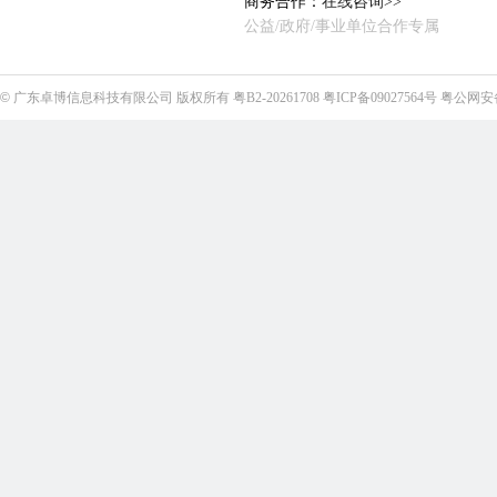
商务合作：
在线咨询>>
公益/政府/事业单位合作专属
©
广东卓博信息科技有限公司
版权所有
粤B2-20261708
粤ICP备09027564号
粤公网安备4