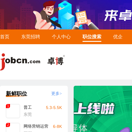
首页
东莞招聘
个人中心
职位搜索
优企
新鲜职位
更多>
1
普工
5.3-5.5K
东莞
2
网络营销运营
6-8K