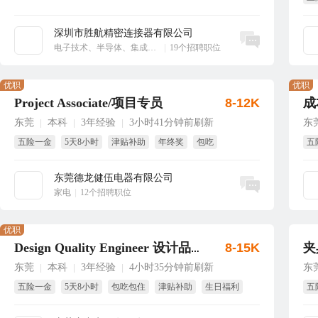
享
深圳市胜航精密连接器有限公司
立即沟通
电子技术、半导体、集成电路
|
19个招聘职位
优职
优职
Project Associate/项目专员
8-12K
成
东莞
本科
3年经验
3小时41分钟前刷新
东
|
|
|
五险一金
5天8小时
津贴补助
年终奖
包吃
五
带薪年假
试
东莞德龙健伍电器有限公司
立即沟通
家电
|
12个招聘职位
优职
8-15K
夹
Design Quality Engineer 设计品质工程师
东莞
本科
3年经验
4小时35分钟前刷新
东
|
|
|
五险一金
5天8小时
包吃包住
津贴补助
生日福利
五
年终奖
解