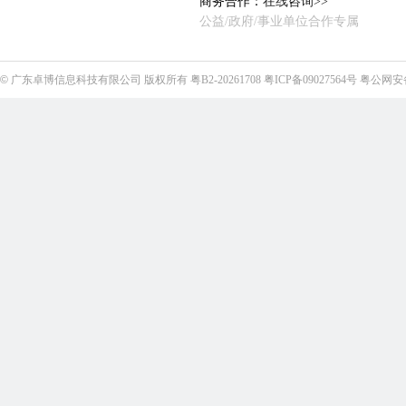
商务合作：
在线咨询>>
公益/政府/事业单位合作专属
©
广东卓博信息科技有限公司
版权所有
粤B2-20261708
粤ICP备09027564号
粤公网安备4