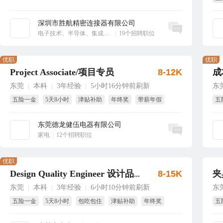
大
深圳市胜航精密连接器有限公司
立即沟通
电子技术、半导体、集成电路
|
19个招聘职位
优职
优职
Project Associate/项目专员
8-12K
成
东莞
本科
3年经验
5小时16分钟前刷新
东
|
|
|
五险一金
5天8小时
津贴补助
年终奖
带薪年假
五
包吃
年
东莞德龙健伍电器有限公司
立即沟通
家电
|
12个招聘职位
优职
8-15K
夹
Design Quality Engineer 设计品质工程师
东莞
本科
3年经验
6小时10分钟前刷新
东
|
|
|
五险一金
5天8小时
包吃包住
津贴补助
年终奖
五
生日福利
试