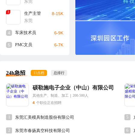
东莞
3
生产主管
8-15K
东莞
4
车床技术员
6-9K
5
PMC文员
6-7K
24h急招
11点档
总排行
硕勒施电子企业（中山）有限公司
其他生产、制造、加工
|
200-500人
4
个职位正在招聘
1
5
东莞汇美模具制造股份有限公司
2
6
东莞市春扬真空科技有限公司