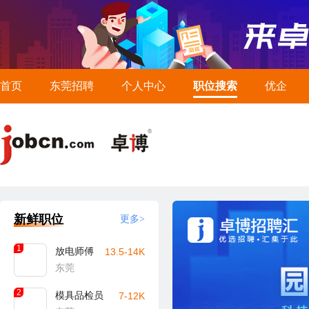
首页
东莞招聘
个人中心
职位搜索
优企
新鲜职位
更多>
1
放电师傅
13.5-14K
东莞
2
模具品检员
7-12K