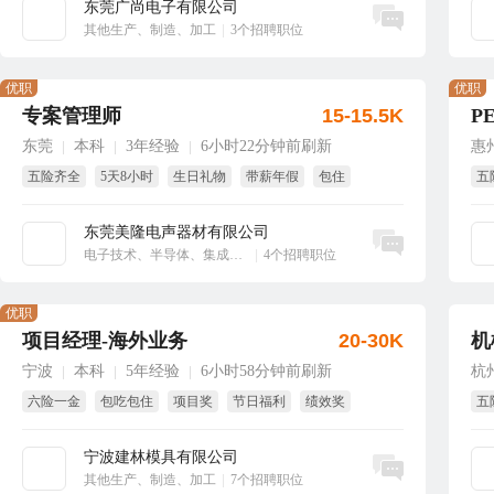
东莞广尚电子有限公司
立即沟通
其他生产、制造、加工
|
3个招聘职位
优职
优职
专案管理师
15-15.5K
P
东莞
本科
3年经验
6小时22分钟前刷新
惠
|
|
|
五险齐全
5天8小时
生日礼物
带薪年假
包住
五
绩
东莞美隆电声器材有限公司
立即沟通
电子技术、半导体、集成电路
|
4个招聘职位
优职
项目经理-海外业务
20-30K
机
宁波
本科
5年经验
6小时58分钟前刷新
杭
|
|
|
六险一金
包吃包住
项目奖
节日福利
绩效奖
五
年终奖
免
宁波建林模具有限公司
立即沟通
其他生产、制造、加工
|
7个招聘职位