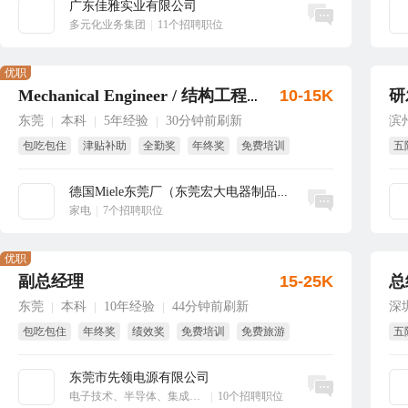
广东佳雅实业有限公司
立即沟通
多元化业务集团
|
11个招聘职位
优职
10-15K
研
Mechanical Engineer / 结构工程师
东莞
本科
5年经验
30分钟前刷新
滨
|
|
|
包吃包住
津贴补助
全勤奖
年终奖
免费培训
五
班车接送
生
德国Miele东莞厂（东莞宏大电器制品有...
立即沟通
家电
|
7个招聘职位
优职
副总经理
15-25K
总
东莞
本科
10年经验
44分钟前刷新
深
|
|
|
包吃包住
年终奖
绩效奖
免费培训
免费旅游
五
股权激励
东莞市先领电源有限公司
立即沟通
电子技术、半导体、集成电路
|
10个招聘职位