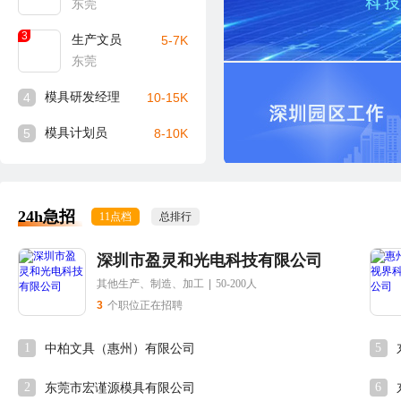
东莞
3
生产文员
5-7K
东莞
4
模具研发经理
10-15K
5
模具计划员
8-10K
24h急招
11点档
总排行
深圳市盈灵和光电科技有限公司
其他生产、制造、加工
|
50-200人
3
个职位正在招聘
1
5
中柏文具（惠州）有限公司
2
6
东莞市宏谨源模具有限公司