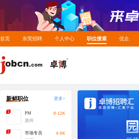
首页
东莞招聘
个人中心
职位搜索
优企
新鲜职位
更多>
1
PM
8-12K
惠州
2
市场专员
4-6K