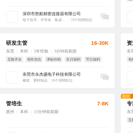
享
深圳市胜航精密连接器有限公司
立即沟通
电子技术、半导体、集成电路
|
19个招聘职位
研发主管
16-30K
资
东莞
本科
5年经验
3分钟前刷新
东
|
|
|
五险齐全
包吃包住
津贴补助
生日福利
节日福利
包
年终奖
东莞市永杰盛电子科技有限公司
立即沟通
橡胶、塑料制品
|
10个招聘职位
急招
管培生
7-8K
专
惠州
本科
15分钟前刷新
东
|
|
五