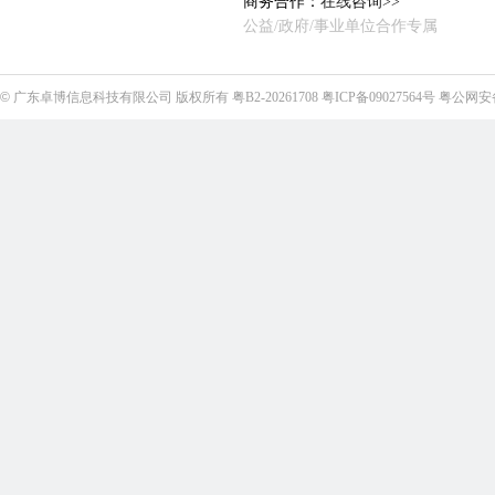
商务合作：
在线咨询>>
公益/政府/事业单位合作专属
©
广东卓博信息科技有限公司
版权所有
粤B2-20261708
粤ICP备09027564号
粤公网安备4