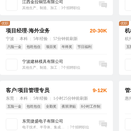
江西金拉铜箔有限公司
立即沟通
其他生产、制造、加工
|
3个招聘职位
优职
优职
项目经理-海外业务
20-30K
机
宁波
本科
5年经验
57分钟前刷新
杭
|
|
|
六险一金
包吃包住
项目奖
年终奖
节日福利
五
绩效奖
年
宁波建林模具有限公司
立即沟通
其他生产、制造、加工
|
7个招聘职位
客户/项目管理专员
9-12K
管
东莞
本科
5年经验
1小时25分钟前刷新
惠
|
|
|
五险一金
包吃包住
全勤奖
夜班津贴
8小时工作制
国家法定假
东莞捷盛电子有限公司
立即沟通
电子技术、半导体、集成电路
|
7个招聘职位