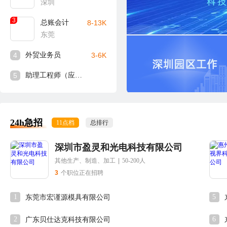
深圳
3
总账会计
8-13K
东莞
4
外贸业务员
3-6K
5
助理工程师（应届生可入）
24h急招
11点档
总排行
深圳市盈灵和光电科技有限公司
其他生产、制造、加工
|
50-200人
3
个职位正在招聘
1
5
东莞市宏谨源模具有限公司
2
6
广东贝仕达克科技有限公司