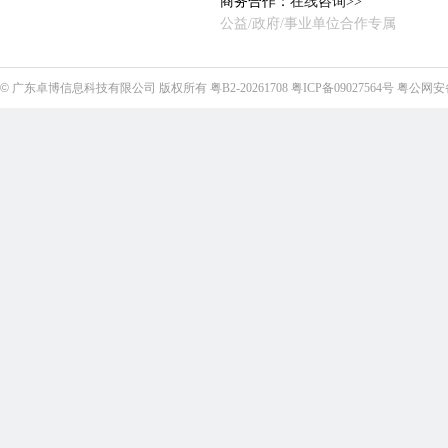
商务合作：
在线咨询>>
公益/政府/事业单位合作专属
©
广东卓博信息科技有限公司
版权所有
粤B2-20261708
粤ICP备09027564号
粤公网安备4