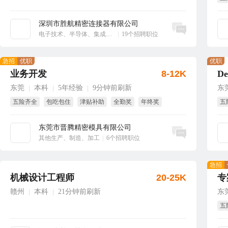
大
深圳市胜航精密连接器有限公司
立即沟通
电子技术、半导体、集成电路
|
19个招聘职位
急招
优职
优职
业务开发
8-12K
东莞
本科
5年经验
9分钟前刷新
东
|
|
|
五险齐全
包吃包住
津贴补助
全勤奖
年终奖
五
节日福利
年
东莞市晋腾精密模具有限公司
立即沟通
其他生产、制造、加工
|
6个招聘职位
急招
机械设计工程师
20-25K
专
赣州
本科
21分钟前刷新
东
|
|
五