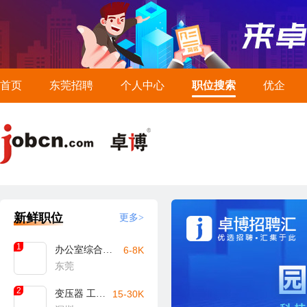
首页
东莞招聘
个人中心
职位搜索
优企
新鲜职位
更多>
1
办公室综合文员
6-8K
东莞
2
变压器 工艺工程师
15-30K