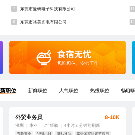
7
11
东莞市曼研电子科技有限公司
8
12
东莞市裕美光电有限公司
新职位
新鲜职位
人气职位
热投职位
畅聊
外贸业务员
8-10K
深圳
本科
2年经验
4小时51分钟前刷新
|
|
|
五险齐全
5天8小时
津贴补助
享受国家法定节假日