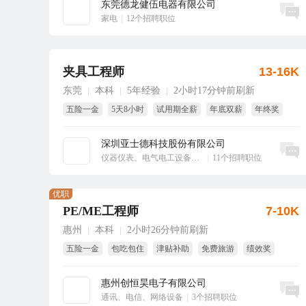
东莞德龙健伍电器有限公司
立即沟通
家电
|
12个招聘职位
夹具工程师
13-16K
东莞
本科
5年经验
2小时17分钟前刷新
|
|
|
五险一金
5天8小时
试用期全薪
年底双薪
年终奖
解决户口
深圳亚士德科技股份有限公司
立即沟通
仪器仪表、电气电工设备、工业自动化
|
11个招聘职位
优职
PE/ME工程师
7-10K
惠州
本科
2小时26分钟前刷新
|
|
五险一金
包吃包住
津贴补助
免费旅游
绩效奖
节日福利
惠州创恒昊电子有限公司
立即沟通
通讯、电信、网络设备
|
3个招聘职位