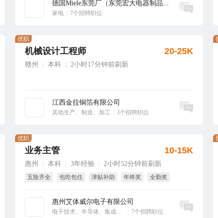
德国Miele东莞厂（东莞宏大电器制品有...
立即沟通
家电
|
7个招聘职位
优职
机械设计工程师
20-25K
赣州
本科
2小时17分钟前刷新
|
|
江西金拉铜箔有限公司
立即沟通
其他生产、制造、加工
|
3个招聘职位
优职
业务主管
10-15K
惠州
本科
3年经验
2小时52分钟前刷新
|
|
|
五险齐全
包吃包住
津贴补助
年终奖
全勤奖
绩效奖
惠州艾体威尔电子有限公司
立即沟通
电子技术、半导体、集成电路
|
7个招聘职位