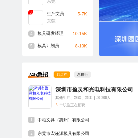
东莞
3
生产文员
5-7K
东莞
4
模具研发经理
10-15K
5
模具计划员
8-10K
24h急招
11点档
总排行
深圳市盈灵和光电科技有限公司
其他生产、制造、加工
|
50-200人
3
个职位正在招聘
1
中柏文具（惠州）有限公司
2
东莞市宏谨源模具有限公司