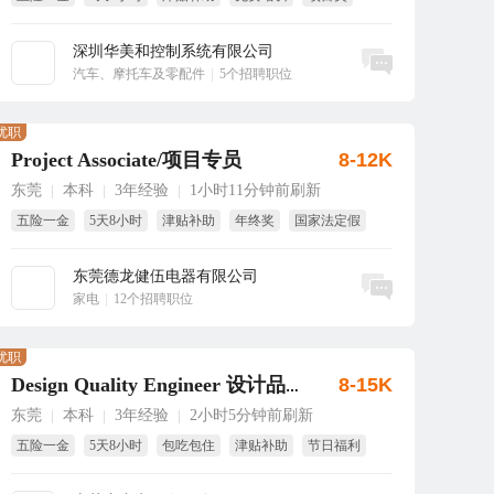
免费体检
深圳华美和控制系统有限公司
立即沟通
汽车、摩托车及零配件
|
5个招聘职位
优职
Project Associate/项目专员
8-12K
东莞
本科
3年经验
1小时11分钟前刷新
|
|
|
五险一金
5天8小时
津贴补助
年终奖
国家法定假
包吃
东莞德龙健伍电器有限公司
立即沟通
家电
|
12个招聘职位
优职
8-15K
Design Quality Engineer 设计品质工程师
东莞
本科
3年经验
2小时5分钟前刷新
|
|
|
五险一金
5天8小时
包吃包住
津贴补助
节日福利
年终奖