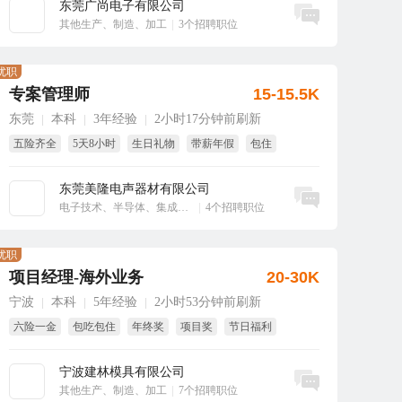
东莞广尚电子有限公司
立即沟通
其他生产、制造、加工
|
3个招聘职位
优职
专案管理师
15-15.5K
东莞
本科
3年经验
2小时17分钟前刷新
|
|
|
五险齐全
5天8小时
生日礼物
带薪年假
包住
东莞美隆电声器材有限公司
立即沟通
电子技术、半导体、集成电路
|
4个招聘职位
优职
项目经理-海外业务
20-30K
宁波
本科
5年经验
2小时53分钟前刷新
|
|
|
六险一金
包吃包住
年终奖
项目奖
节日福利
绩效奖
宁波建林模具有限公司
立即沟通
其他生产、制造、加工
|
7个招聘职位