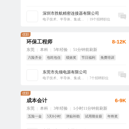
深圳市胜航精密连接器有限公司
立即沟通
电子技术、半导体、集成电路
|
19个招聘职位
优职
环保工程师
8-12K
东莞
本科
5年经验
51分钟前刷新
|
|
|
六险齐全
包吃包住
绩效奖
节日福利
免费培训
年终奖
东莞市先领电源有限公司
立即沟通
电子技术、半导体、集成电路
|
7个招聘职位
优职
成本会计
6-9K
东莞
本科
3年经验
1小时11分钟前刷新
|
|
|
五险一金
5天8小时
津贴补助
试用期全薪
年终奖
免费培训