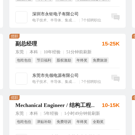
绩效奖
大小周
深圳市永钜电子有限公司
立即沟通
电子技术、半导体、集成电路
|
7个招聘职位
优职
副总经理
15-25K
东莞
本科
10年经验
51分钟前刷新
|
|
|
包吃包住
节日福利
股权激励
年终奖
免费旅游
绩效奖
东莞市先领电源有限公司
立即沟通
电子技术、半导体、集成电路
|
7个招聘职位
优职
10-15K
Mechanical Engineer / 结构工程师
东莞
本科
5年经验
1小时49分钟前刷新
|
|
|
包吃包住
津贴补助
免费培训
年终奖
全勤奖
国家法定假