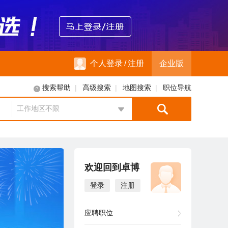
个人登录
/
注册
企业版
|
|
|
搜索帮助
高级搜索
地图搜索
职位导航
工作地区不限
地区选择
欢迎回到卓博
登录
注册
应聘职位