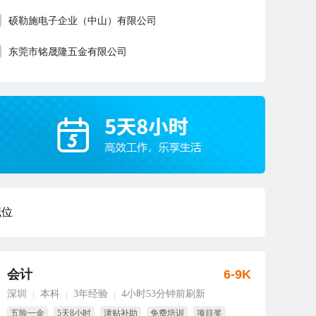
硕勒施电子企业（中山）有限公司
东莞市铭晟隆五金有限公司
职位
会计
6-9K
深圳
本科
3年经验
4小时53分钟前刷新
|
|
|
五险一金
5天8小时
津贴补助
免费培训
项目奖