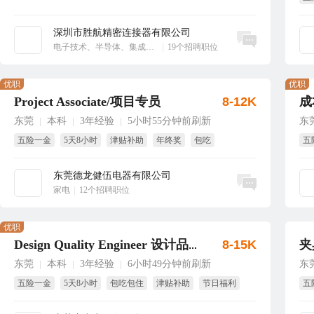
绩
深圳市胜航精密连接器有限公司
立即沟通
电子技术、半导体、集成电路
|
19个招聘职位
优职
优职
Project Associate/项目专员
8-12K
成
东莞
本科
3年经验
5小时55分钟前刷新
东
|
|
|
五险一金
5天8小时
津贴补助
年终奖
包吃
五
带薪年假
试
东莞德龙健伍电器有限公司
立即沟通
家电
|
12个招聘职位
优职
8-15K
夹
Design Quality Engineer 设计品质工程师
东莞
本科
3年经验
6小时49分钟前刷新
东
|
|
|
五险一金
5天8小时
包吃包住
津贴补助
节日福利
五
年终奖
年