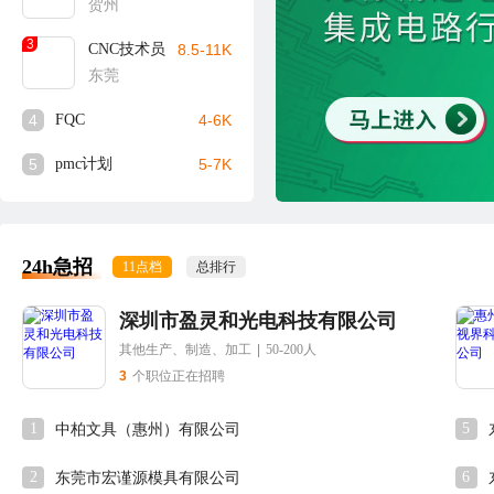
贺州
3
CNC技术员
8.5-11K
东莞
4
FQC
4-6K
5
pmc计划
5-7K
24h急招
11点档
总排行
深圳市盈灵和光电科技有限公司
其他生产、制造、加工
|
50-200人
3
个职位正在招聘
1
5
中柏文具（惠州）有限公司
2
6
东莞市宏谨源模具有限公司