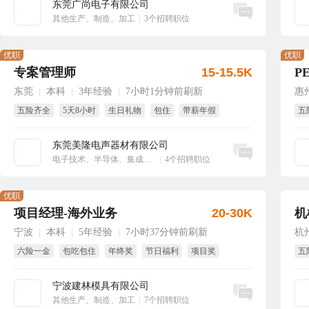
东莞广尚电子有限公司
立即沟通
其他生产、制造、加工
|
3个招聘职位
优职
优职
专案管理师
15-15.5K
P
东莞
本科
3年经验
7小时1分钟前刷新
惠
|
|
|
五险齐全
5天8小时
生日礼物
包住
带薪年假
五
免
东莞美隆电声器材有限公司
立即沟通
电子技术、半导体、集成电路
|
4个招聘职位
优职
项目经理-海外业务
20-30K
机
宁波
本科
5年经验
7小时37分钟前刷新
杭
|
|
|
六险一金
包吃包住
年终奖
节日福利
项目奖
五
绩效奖
免
宁波建林模具有限公司
立即沟通
其他生产、制造、加工
|
7个招聘职位