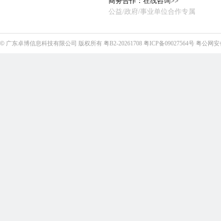
商务合作：
在线咨询>>
公益/政府/事业单位合作专属
©
广东卓博信息科技有限公司
版权所有
粤B2-20261708
粤ICP备09027564号
粤公网安备4