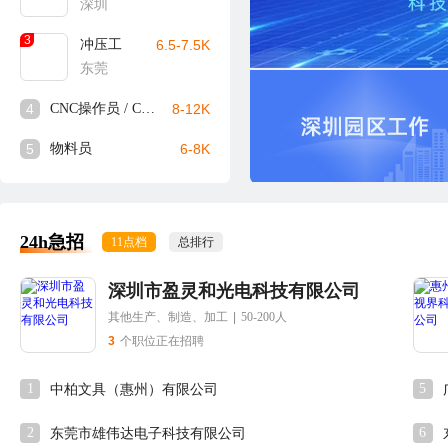
深圳
3
冲压工
6.5-7.5K
东莞
4
CNC操作员 / CNC师傅
8-12K
5
物料员
6-8K
24h急招
11点档
总排行
深圳市盈灵和光电科技有限公司
其他生产、制造、加工
|
50-200人
3
个职位正在招聘
1
5
中柏文具（惠州）有限公司
2
6
东莞市雄伟达电子科技有限公司