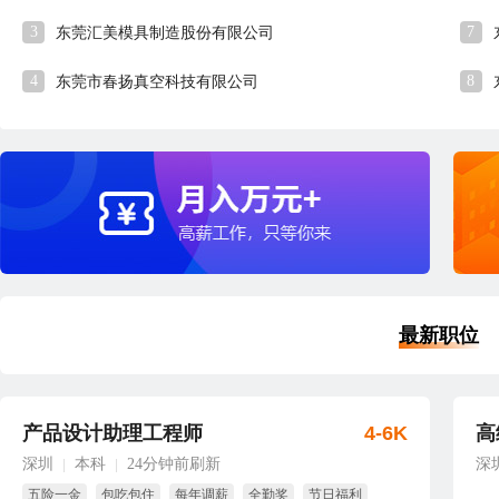
3
7
东莞汇美模具制造股份有限公司
4
8
东莞市春扬真空科技有限公司
最新职位
产品设计助理工程师
4-6K
高
深圳
本科
24分钟前刷新
深
|
|
五险一金
包吃包住
每年调薪
全勤奖
节日福利