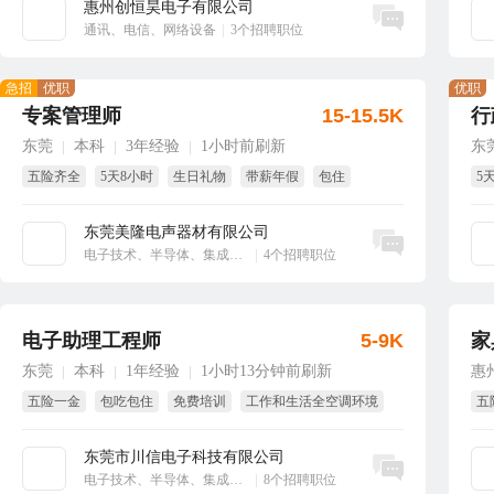
惠州创恒昊电子有限公司
立即沟通
通讯、电信、网络设备
|
3个招聘职位
急招
优职
优职
专案管理师
15-15.5K
行
东莞
本科
3年经验
1小时前刷新
东
|
|
|
五险齐全
5天8小时
生日礼物
带薪年假
包住
5
国
东莞美隆电声器材有限公司
立即沟通
电子技术、半导体、集成电路
|
4个招聘职位
电子助理工程师
5-9K
家
东莞
本科
1年经验
1小时13分钟前刷新
惠
|
|
|
五险一金
包吃包住
免费培训
工作和生活全空调环境
五
独立厂房和食堂
免费体检
东莞市川信电子科技有限公司
立即沟通
电子技术、半导体、集成电路
|
8个招聘职位