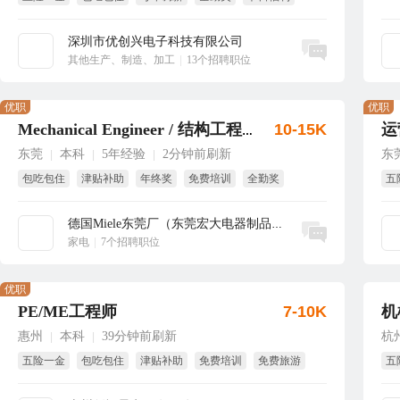
国家法定假
深圳市优创兴电子科技有限公司
立即沟通
其他生产、制造、加工
|
13个招聘职位
优职
优职
10-15K
运
Mechanical Engineer / 结构工程师
东莞
本科
5年经验
2分钟前刷新
东
|
|
|
包吃包住
津贴补助
年终奖
免费培训
全勤奖
五
双休
年
德国Miele东莞厂（东莞宏大电器制品有...
立即沟通
家电
|
7个招聘职位
优职
PE/ME工程师
7-10K
机
惠州
本科
39分钟前刷新
杭
|
|
五险一金
包吃包住
津贴补助
免费培训
免费旅游
五
节日福利
年