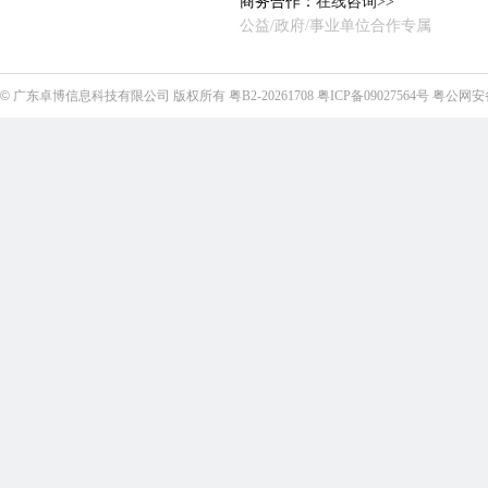
商务合作：
在线咨询>>
公益/政府/事业单位合作专属
©
广东卓博信息科技有限公司
版权所有
粤B2-20261708
粤ICP备09027564号
粤公网安备4