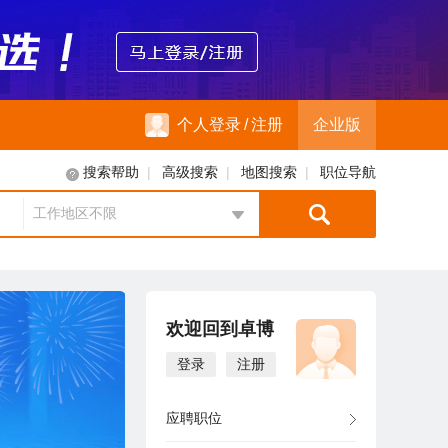
个人登录
/
注册
企业版
|
|
|
搜索帮助
高级搜索
地图搜索
职位导航
工作地区不限
地区选择
欢迎回到卓博
登录
注册
应聘职位