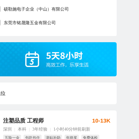
硕勒施电子企业（中山）有限公司
东莞市铭晟隆五金有限公司
职位
注塑品质 工程师
10-13K
深圳
本科
3年经验
1小时40分钟前刷新
|
|
|
五险一金
包吃包住
津贴补助
年终奖
免费体检