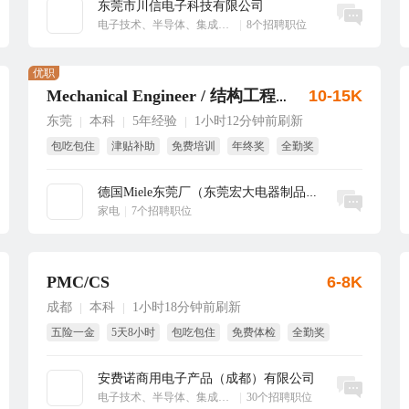
东莞市川信电子科技有限公司
立即沟通
电子技术、半导体、集成电路
|
8个招聘职位
优职
10-15K
Mechanical Engineer / 结构工程师
东莞
本科
5年经验
1小时12分钟前刷新
|
|
|
包吃包住
津贴补助
免费培训
年终奖
全勤奖
带薪年假
德国Miele东莞厂（东莞宏大电器制品有...
立即沟通
家电
|
7个招聘职位
PMC/CS
6-8K
成都
本科
1小时18分钟前刷新
|
|
五险一金
5天8小时
包吃包住
免费体检
全勤奖
试用期全薪
安费诺商用电子产品（成都）有限公司
立即沟通
电子技术、半导体、集成电路
|
30个招聘职位