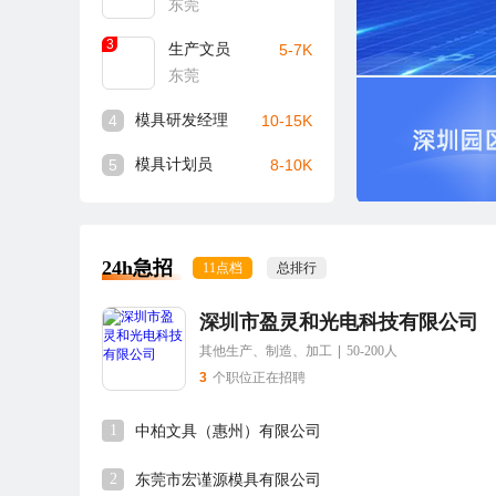
东莞
3
生产文员
5-7K
东莞
4
模具研发经理
10-15K
5
模具计划员
8-10K
24h急招
11点档
总排行
深圳市盈灵和光电科技有限公司
其他生产、制造、加工
|
50-200人
3
个职位正在招聘
1
中柏文具（惠州）有限公司
2
东莞市宏谨源模具有限公司