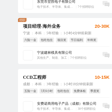
东莞市翌胜电子有限公司
立即沟通
电子技术、半导体、集成电路
|
7个招聘职位
优职
项目经理-海外业务
20-30K
宁波
本科
5年经验
1小时4分钟前刷新
|
|
|
六险一金
包吃包住
项目奖
节日福利
年终奖
绩效奖
宁波建林模具有限公司
立即沟通
其他生产、制造、加工
|
7个招聘职位
CCD工程师
10-15K
成都
本科
3年经验
1小时18分钟前刷新
|
|
|
五险一金
5天8小时
包吃包住
免费体检
季度奖
全勤奖
安费诺商用电子产品（成都）有限公司
立即沟通
电子技术、半导体、集成电路
|
30个招聘职位