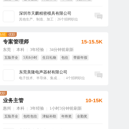
全勤奖
深圳市天麟精密模具有限公司
立即沟通
其他生产、制造、加工
|
26个招聘职位
急招
优职
专案管理师
15-15.5K
东莞
本科
3年经验
34分钟前刷新
|
|
|
五险齐全
5天8小时
生日礼物
包住
带薪年假
东莞美隆电声器材有限公司
立即沟通
电子技术、半导体、集成电路
|
4个招聘职位
优职
业务主管
10-15K
惠州
本科
3年经验
1小时3分钟前刷新
|
|
|
五险齐全
包吃包住
津贴补助
年终奖
全勤奖
绩效奖