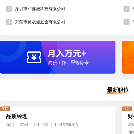
3
7
深圳市和鑫晟科技有限公司
4
8
东莞市铭晟隆五金有限公司
最新职位
优职
优职
品质经理
财
深圳
本科
5年经验
15分钟前刷新
深
|
|
|
五