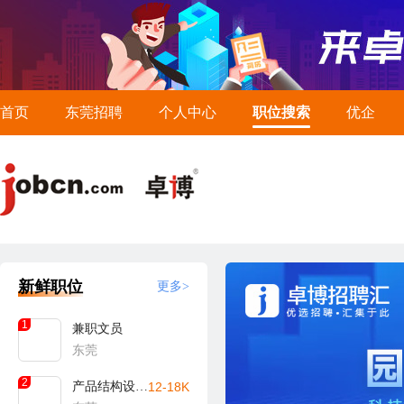
首页
东莞招聘
个人中心
职位搜索
优企
新鲜职位
更多>
1
兼职文员
东莞
2
产品结构设计工程师
12-18K