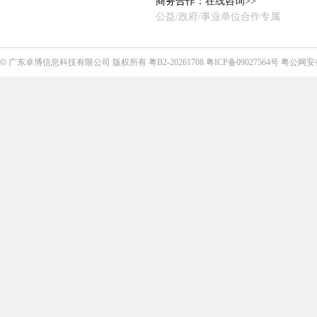
商务合作：
在线咨询>>
公益/政府/事业单位合作专属
©
广东卓博信息科技有限公司
版权所有
粤B2-20261708
粤ICP备09027564号
粤公网安备4