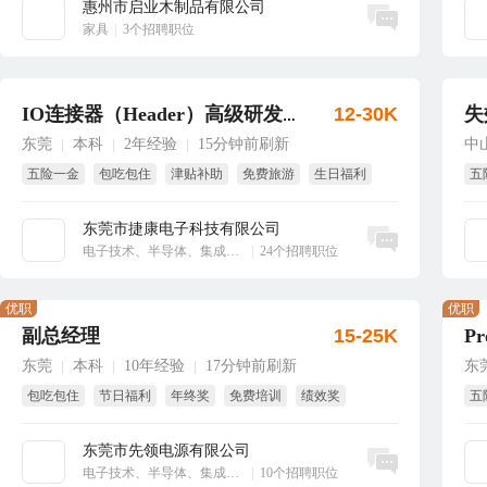
惠州市启业木制品有限公司
立即沟通
家具
|
3个招聘职位
12-30K
失
IO连接器（Header）高级研发工程师
东莞
本科
2年经验
15分钟前刷新
中
|
|
|
五险一金
包吃包住
津贴补助
免费旅游
生日福利
五
绩效奖
年
东莞市捷康电子科技有限公司
立即沟通
电子技术、半导体、集成电路
|
24个招聘职位
优职
优职
副总经理
15-25K
Pr
东莞
本科
10年经验
17分钟前刷新
东
|
|
|
包吃包住
节日福利
年终奖
免费培训
绩效奖
五
生日福利
国
东莞市先领电源有限公司
立即沟通
电子技术、半导体、集成电路
|
10个招聘职位