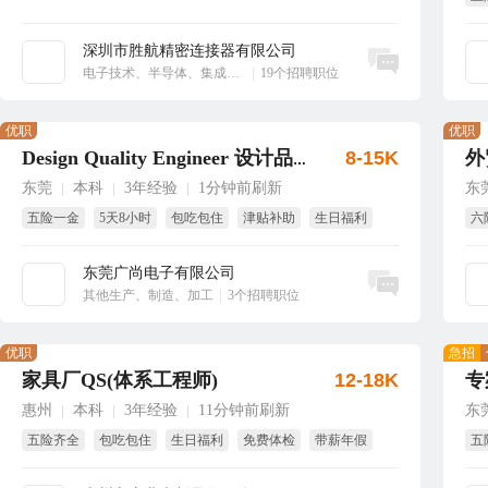
业
深圳市胜航精密连接器有限公司
立即沟通
电子技术、半导体、集成电路
|
19个招聘职位
优职
优职
8-15K
外
Design Quality Engineer 设计品质工程师
东莞
本科
3年经验
1分钟前刷新
东
|
|
|
五险一金
5天8小时
包吃包住
津贴补助
生日福利
六
节日福利
免
东莞广尚电子有限公司
立即沟通
其他生产、制造、加工
|
3个招聘职位
优职
急招
家具厂QS(体系工程师)
12-18K
专
惠州
本科
3年经验
11分钟前刷新
东
|
|
|
五险齐全
包吃包住
生日福利
免费体检
带薪年假
五