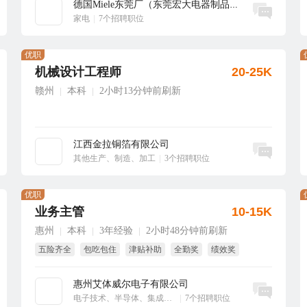
德国Miele东莞厂（东莞宏大电器制品有...
立即沟通
家电
|
7个招聘职位
优职
机械设计工程师
20-25K
赣州
本科
2小时13分钟前刷新
|
|
江西金拉铜箔有限公司
立即沟通
其他生产、制造、加工
|
3个招聘职位
优职
业务主管
10-15K
惠州
本科
3年经验
2小时48分钟前刷新
|
|
|
五险齐全
包吃包住
津贴补助
全勤奖
绩效奖
年终奖
惠州艾体威尔电子有限公司
立即沟通
电子技术、半导体、集成电路
|
7个招聘职位