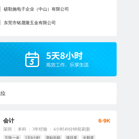
硕勒施电子企业（中山）有限公司
东莞市铭晟隆五金有限公司
职位
会计
6-9K
深圳
本科
3年经验
4小时49分钟前刷新
|
|
|
五险一金
5天8小时
津贴补助
项目奖
全勤奖