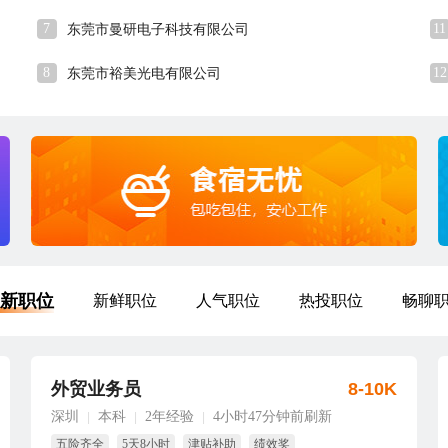
7
11
东莞市曼研电子科技有限公司
8
12
东莞市裕美光电有限公司
新职位
新鲜职位
人气职位
热投职位
畅聊
外贸业务员
8-10K
深圳
本科
2年经验
4小时47分钟前刷新
|
|
|
五险齐全
5天8小时
津贴补助
绩效奖