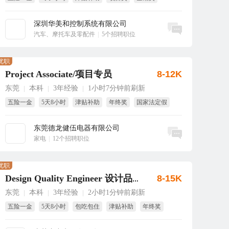
免费旅游
深圳华美和控制系统有限公司
立即沟通
汽车、摩托车及零配件
|
5个招聘职位
优职
Project Associate/项目专员
8-12K
东莞
本科
3年经验
1小时7分钟前刷新
|
|
|
五险一金
5天8小时
津贴补助
年终奖
国家法定假
带薪年假
东莞德龙健伍电器有限公司
立即沟通
家电
|
12个招聘职位
优职
8-15K
Design Quality Engineer 设计品质工程师
东莞
本科
3年经验
2小时1分钟前刷新
|
|
|
五险一金
5天8小时
包吃包住
津贴补助
年终奖
节日福利