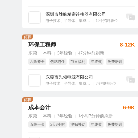
深圳市胜航精密连接器有限公司
立即沟通
电子技术、半导体、集成电路
|
19个招聘职位
优职
环保工程师
8-12K
东莞
本科
5年经验
47分钟前刷新
|
|
|
六险齐全
包吃包住
节日福利
年终奖
免费培训
绩效奖
东莞市先领电源有限公司
立即沟通
电子技术、半导体、集成电路
|
7个招聘职位
优职
成本会计
6-9K
东莞
本科
3年经验
1小时7分钟前刷新
|
|
|
五险一金
5天8小时
津贴补助
年终奖
免费培训
试用期全薪