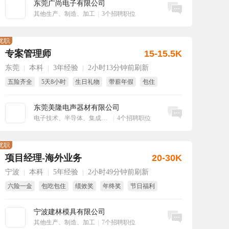
东莞广尚电子有限公司
立即沟通
其他生产、制造、加工
|
3个招聘职位
优职
专案管理师
15-15.5K
东莞
本科
3年经验
2小时13分钟前刷新
|
|
|
五险齐全
5天8小时
生日礼物
带薪年假
包住
东莞美隆电声器材有限公司
立即沟通
电子技术、半导体、集成电路
|
4个招聘职位
优职
项目经理-海外业务
20-30K
宁波
本科
5年经验
2小时49分钟前刷新
|
|
|
六险一金
包吃包住
绩效奖
年终奖
节日福利
项目奖
宁波建林模具有限公司
立即沟通
其他生产、制造、加工
|
7个招聘职位