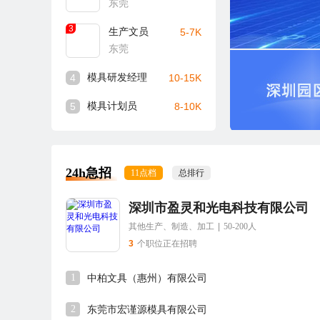
东莞
3
生产文员
5-7K
东莞
4
模具研发经理
10-15K
5
模具计划员
8-10K
24h急招
11点档
总排行
深圳市盈灵和光电科技有限公司
其他生产、制造、加工
|
50-200人
3
个职位正在招聘
1
中柏文具（惠州）有限公司
2
东莞市宏谨源模具有限公司