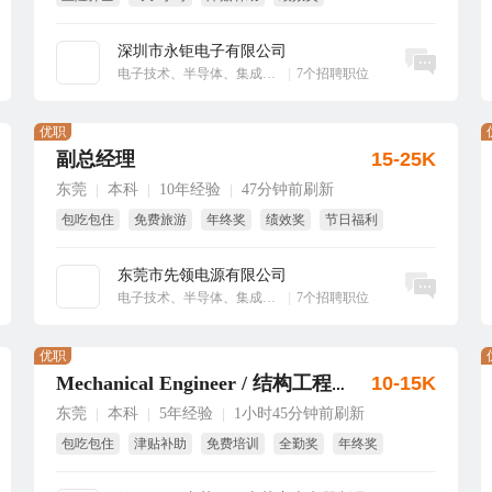
享受国家法定节假日
大小周
深圳市永钜电子有限公司
立即沟通
电子技术、半导体、集成电路
|
7个招聘职位
优职
副总经理
15-25K
东莞
本科
10年经验
47分钟前刷新
|
|
|
包吃包住
免费旅游
年终奖
绩效奖
节日福利
股权激励
东莞市先领电源有限公司
立即沟通
电子技术、半导体、集成电路
|
7个招聘职位
优职
10-15K
Mechanical Engineer / 结构工程师
东莞
本科
5年经验
1小时45分钟前刷新
|
|
|
包吃包住
津贴补助
免费培训
全勤奖
年终奖
双休