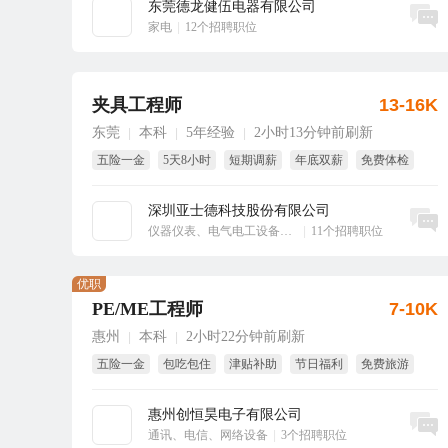
东莞德龙健伍电器有限公司
立即沟通
家电
|
12个招聘职位
夹具工程师
13-16K
东莞
本科
5年经验
2小时13分钟前刷新
|
|
|
五险一金
5天8小时
短期调薪
年底双薪
免费体检
免费培训
深圳亚士德科技股份有限公司
立即沟通
仪器仪表、电气电工设备、工业自动化
|
11个招聘职位
优职
PE/ME工程师
7-10K
惠州
本科
2小时22分钟前刷新
|
|
五险一金
包吃包住
津贴补助
节日福利
免费旅游
免费培训
惠州创恒昊电子有限公司
立即沟通
通讯、电信、网络设备
|
3个招聘职位