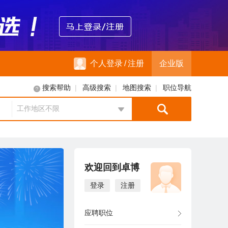
个人登录
/
注册
企业版
|
|
|
搜索帮助
高级搜索
地图搜索
职位导航
工作地区不限
地区选择
欢迎回到卓博
登录
注册
应聘职位