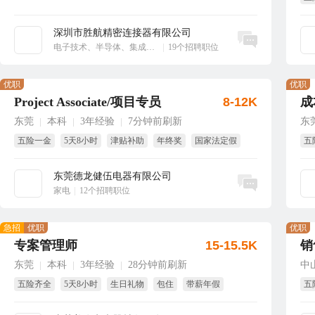
享
深圳市胜航精密连接器有限公司
立即沟通
电子技术、半导体、集成电路
|
19个招聘职位
优职
优职
Project Associate/项目专员
8-12K
成
东莞
本科
3年经验
7分钟前刷新
东
|
|
|
五险一金
5天8小时
津贴补助
年终奖
国家法定假
五
包吃
免
东莞德龙健伍电器有限公司
立即沟通
家电
|
12个招聘职位
急招
优职
优职
专案管理师
15-15.5K
销
东莞
本科
3年经验
28分钟前刷新
中
|
|
|
五险齐全
5天8小时
生日礼物
包住
带薪年假
五
年