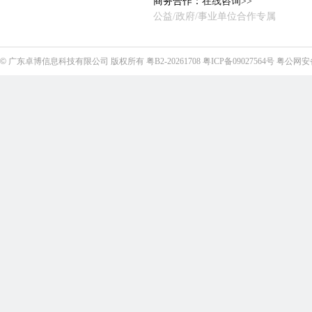
商务合作：
在线咨询>>
公益/政府/事业单位合作专属
©
广东卓博信息科技有限公司
版权所有
粤B2-20261708
粤ICP备09027564号
粤公网安备4