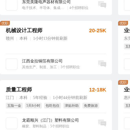
东莞美隆电声器材有限公司
立即沟通
电子技术、半导体、集成电路
|
4个招聘职位
优职
优职
机械设计工程师
20-25K
业
赣州
本科
1小时13分钟前刷新
东
|
|
五
节
江西金拉铜箔有限公司
立即沟通
其他生产、制造、加工
|
3个招聘职位
优职
质量工程师
12-18K
业
江门
本科
5年经验
1小时44分钟前刷新
惠
|
|
|
五险一金
5天8小时
包吃包住
津贴补助
免费旅游
五
短期调薪
绩
龙霸顺兴（江门）塑料有限公司
立即沟通
橡胶、塑料制品
|
5个招聘职位