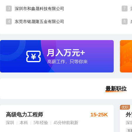
3
7
深圳市和鑫晟科技有限公司
4
8
东莞市铭晟隆五金有限公司
最新职位
优职
高级电力工程师
15-25K
外
深圳
本科
5年经验
45分钟前刷新
深
|
|
|
五