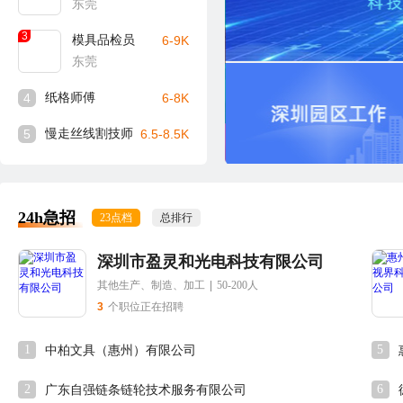
东莞
3
模具品检员
6-9K
东莞
4
纸格师傅
6-8K
5
慢走丝线割技师
6.5-8.5K
24h急招
23点档
总排行
深圳市盈灵和光电科技有限公司
其他生产、制造、加工
|
50-200人
3
个职位正在招聘
1
5
中柏文具（惠州）有限公司
2
6
广东自强链条链轮技术服务有限公司