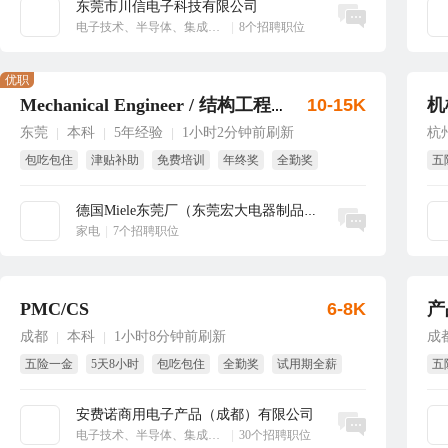
东莞市川信电子科技有限公司
立即沟通
电子技术、半导体、集成电路
|
8个招聘职位
优职
10-15K
机
Mechanical Engineer / 结构工程师
东莞
本科
5年经验
1小时2分钟前刷新
杭
|
|
|
包吃包住
津贴补助
免费培训
年终奖
全勤奖
五
带薪年假
免
德国Miele东莞厂（东莞宏大电器制品有...
立即沟通
家电
|
7个招聘职位
PMC/CS
6-8K
产
成都
本科
1小时8分钟前刷新
成
|
|
五险一金
5天8小时
包吃包住
全勤奖
试用期全薪
五
季度奖
免
安费诺商用电子产品（成都）有限公司
立即沟通
电子技术、半导体、集成电路
|
30个招聘职位