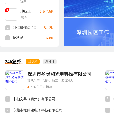
深圳
3
冲压工
6.5-7.5K
东莞
4
CNC操作员 / CNC师傅
8-12K
5
物料员
6-8K
24h急招
11点档
总排行
深圳市盈灵和光电科技有限公司
其他生产、制造、加工
|
50-200人
3
个职位正在招聘
1
5
中柏文具（惠州）有限公司
2
6
东莞市雄伟达电子科技有限公司