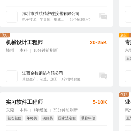
深圳市胜航精密连接器有限公司
立即沟通
电子技术、半导体、集成电路
|
19个招聘职位
优职
急招
机械设计工程师
20-25K
专
赣州
本科
18分钟前刷新
东
|
|
五
江西金拉铜箔有限公司
立即沟通
其他生产、制造、加工
|
3个招聘职位
优职
实习软件工程师
5-10K
业
东莞
本科
1年经验
35分钟前刷新
惠
|
|
|
包吃包住
年终奖
项目奖
国家法定假
带薪年假
五
全