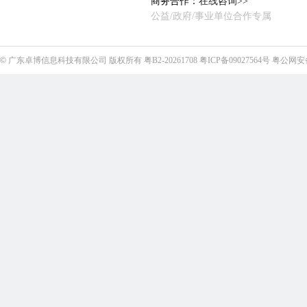
商务合作：
在线咨询>>
公益/政府/事业单位合作专属
©
广东卓博信息科技有限公司
版权所有
粤B2-20261708
粤ICP备09027564号
粤公网安备4