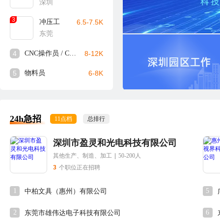
深圳
3
冲压工
6.5-7.5K
东莞
4
CNC操作员 / CNC师傅
8-12K
5
物料员
6-8K
24h急招
11点档
总排行
深圳市盈灵和光电科技有限公司
其他生产、制造、加工
|
50-200人
3
个职位正在招聘
1
5
中柏文具（惠州）有限公司
2
6
东莞市雄伟达电子科技有限公司