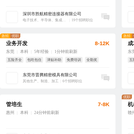
深圳市胜航精密连接器有限公司
立即沟通
电子技术、半导体、集成电路
|
19个招聘职位
急招
优职
急招
业务开发
8-12K
成
东莞
本科
5年经验
1分钟前刷新
东
|
|
|
五险齐全
包吃包住
津贴补助
免费培训
全勤奖
五
年终奖
试
东莞市晋腾精密模具有限公司
立即沟通
其他生产、制造、加工
|
6个招聘职位
优职
管培生
7-8K
机
惠州
本科
24分钟前刷新
赣
|
|