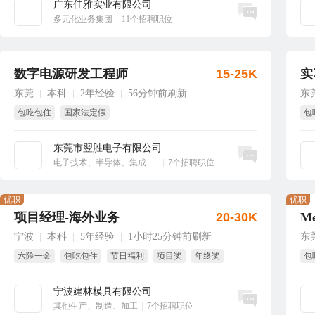
广东佳雅实业有限公司
立即沟通
多元化业务集团
|
11个招聘职位
数字电源研发工程师
15-25K
实
东莞
本科
2年经验
56分钟前刷新
东
|
|
|
包吃包住
国家法定假
包
东莞市翌胜电子有限公司
立即沟通
电子技术、半导体、集成电路
|
7个招聘职位
优职
优职
项目经理-海外业务
20-30K
宁波
本科
5年经验
1小时25分钟前刷新
东
|
|
|
六险一金
包吃包住
节日福利
项目奖
年终奖
包
绩效奖
班
宁波建林模具有限公司
立即沟通
其他生产、制造、加工
|
7个招聘职位