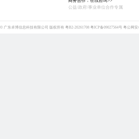
商务合作：
在线咨询>>
公益/政府/事业单位合作专属
©
广东卓博信息科技有限公司
版权所有
粤B2-20261708
粤ICP备09027564号
粤公网安备4