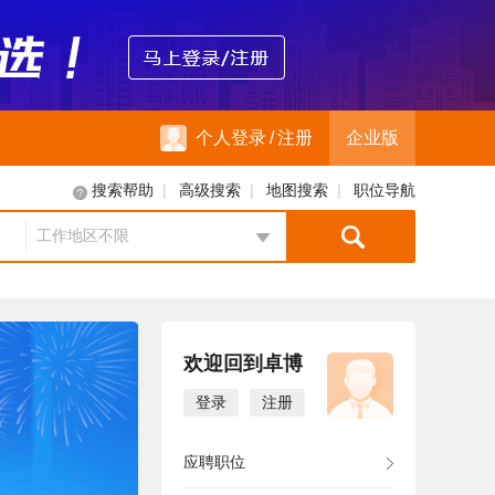
个人登录
/
注册
企业版
|
|
|
搜索帮助
高级搜索
地图搜索
职位导航
工作地区不限
地区选择
欢迎回到卓博
登录
注册
应聘职位