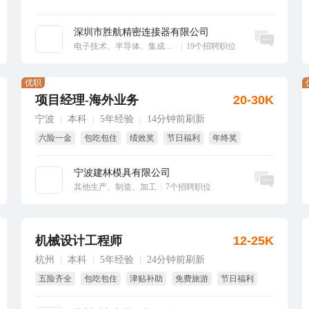
深圳市胜航精密连接器有限公司
立即沟通
电子技术、半导体、集成电路
|
19个招聘职位
优职
项目经理-海外业务
20-30K
宁波
本科
5年经验
14分钟前刷新
|
|
|
六险一金
包吃包住
绩效奖
节日福利
年终奖
项目奖
宁波建林模具有限公司
立即沟通
其他生产、制造、加工
|
7个招聘职位
机械设计工程师
12-25K
杭州
本科
5年经验
24分钟前刷新
|
|
|
五险齐全
包吃包住
津贴补助
免费旅游
节日福利
年终奖