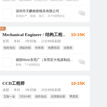
全勤奖
深圳市天麟精密模具有限公司
立即沟通
其他生产、制造、加工
|
26个招聘职位
优职
10-15K
Mechanical Engineer / 结构工程师
东莞
本科
5年经验
22分钟前刷新
|
|
|
包吃包住
津贴补助
年终奖
免费培训
全勤奖
带薪年假
德国Miele东莞厂（东莞宏大电器制品有...
立即沟通
家电
|
7个招聘职位
CCD工程师
10-15K
成都
本科
3年经验
28分钟前刷新
|
|
|
五险一金
5天8小时
包吃包住
试用期全薪
季度奖
免费体检