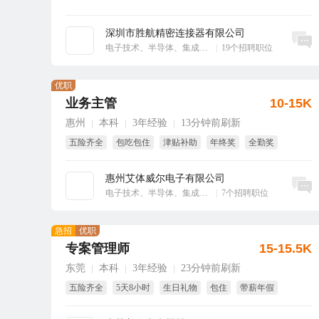
深圳市胜航精密连接器有限公司
立即沟通
电子技术、半导体、集成电路
|
19个招聘职位
优职
业务主管
10-15K
惠州
本科
3年经验
13分钟前刷新
|
|
|
五险齐全
包吃包住
津贴补助
年终奖
全勤奖
绩效奖
惠州艾体威尔电子有限公司
立即沟通
电子技术、半导体、集成电路
|
7个招聘职位
急招
优职
专案管理师
15-15.5K
东莞
本科
3年经验
23分钟前刷新
|
|
|
五险齐全
5天8小时
生日礼物
包住
带薪年假