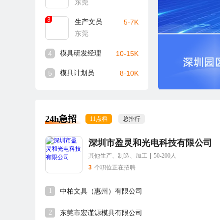
东莞
3
生产文员
5-7K
东莞
4
模具研发经理
10-15K
5
模具计划员
8-10K
24h急招
11点档
总排行
深圳市盈灵和光电科技有限公司
其他生产、制造、加工
|
50-200人
3
个职位正在招聘
1
中柏文具（惠州）有限公司
2
东莞市宏谨源模具有限公司