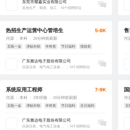
东莞市耀鑫实业有限公司
立即沟通
其他生产、制造、加工
|
16个招聘职位
热招生产运营中心管培生
5-8K
售
河源
本科
20分钟前刷新
河
|
|
五险一金
津贴补助
年终奖
节日福利
绩效奖
生日福利
广东雅达电子股份有限公司
立即沟通
仪器仪表、电气电工设备、工业自动化
|
34个招聘职位
系统应用工程师
7-9K
国
河源
本科
2年经验
20分钟前刷新
河
|
|
|
五险一金
津贴补助
年终奖
节日福利
生日福利
五
绩效奖
班
广东雅达电子股份有限公司
立即沟通
仪器仪表、电气电工设备、工业自动化
|
34个招聘职位