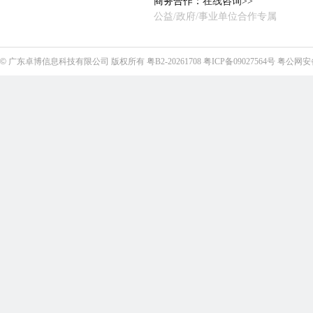
商务合作：
在线咨询>>
公益/政府/事业单位合作专属
©
广东卓博信息科技有限公司
版权所有
粤B2-20261708
粤ICP备09027564号
粤公网安备4