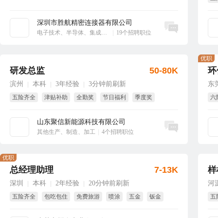
绩
深圳市胜航精密连接器有限公司
立即沟通
电子技术、半导体、集成电路
|
19个招聘职位
优职
研发总监
50-80K
环
滨州
本科
3年经验
3分钟前刷新
东
|
|
|
五险齐全
津贴补助
全勤奖
节日福利
季度奖
六
项目奖
年
山东聚信新能源科技有限公司
立即沟通
其他生产、制造、加工
|
4个招聘职位
优职
总经理助理
7-13K
样
深圳
本科
2年经验
20分钟前刷新
河
|
|
|
五险齐全
包吃包住
免费旅游
喷涂
五金
钣金
五
生